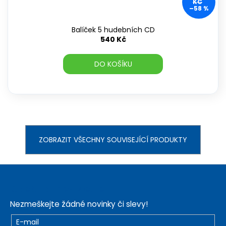
KČ
–58 %
Balíček 5 hudebních CD
540 Kč
DO KOŠÍKU
ZOBRAZIT VŠECHNY SOUVISEJÍCÍ PRODUKTY
Z
á
Odebírat newsletter
p
Nezmeškejte žádné novinky či slevy!
a
t
E-mail