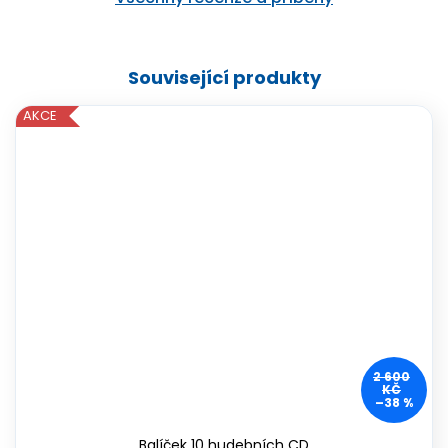
Související produkty
AKCE
2 600
KČ
–38 %
Balíček 10 hudebních CD