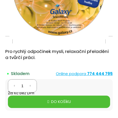
a
j
í
t
?
Pro rychlý odpočinek mysli, relaxační přeladění
a tvůrčí práci.
HLEDAT
Skladem
Online podpora
774 444 795
D
260 Kč
o
215 Kč bez DPH
p
Měrná
o
DO KOŠÍKU
cena:
r
u