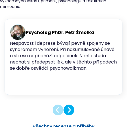
významných lékařů, primářů, psychologů a fakultních
nemocnic.
Psycholog PhDr. Petr Šmolka
Nespavost i deprese bývají pevně spojeny se
syndromem vyhoření. Při nakumulované únavě
a stresu nepřichází odpočinek. Není ostuda
nechat si předepsat lék, ale v těchto případech
se dobře osvědčí psychowalkman.
Všechny recenze a příběhy