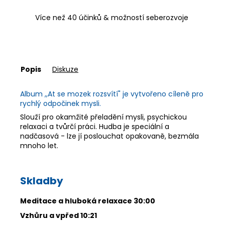
Více než 40 účinků & možností seberozvoje
Popis
Diskuze
Album ,,At se mozek rozsvítí" je vytvořeno cíleně pro
rychlý odpočinek mysli.
Slouží pro okamžité přeladění mysli, psychickou
relaxaci a tvůrčí práci. Hudba je speciální a
nadčasová - lze jí poslouchat opakovaně, bezmála
mnoho let.
Skladby
Meditace a hluboká relaxace 30:00
Vzhůru a vpřed 10:21