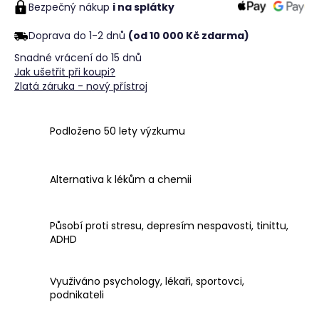
č
Bezpečný nákup
i na splátky
u
j
Doprava do 1-2 dnů
(od 10 000 Kč zdarma)
e
Snadné vrácení do 15 dnů
m
Jak ušetřit při koupi?
e
Zlatá záruka - nový přístroj
Podloženo 50 lety výzkumu
Alternativa k lékům a chemii
Působí proti stresu, depresím nespavosti, tinittu,
ADHD
Využiváno psychology, lékaři, sportovci,
podnikateli