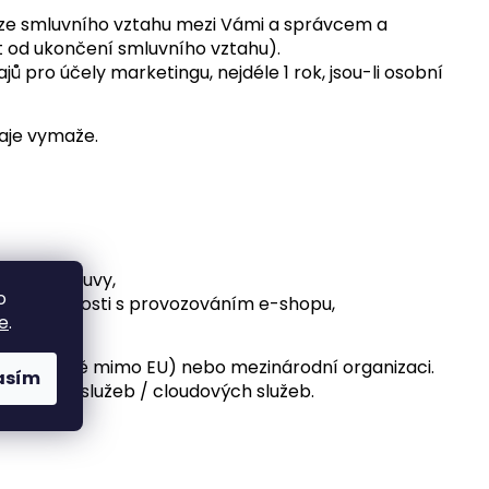
 ze smluvního vztahu mezi Vámi a správcem a
t od ukončení smluvního vztahu).
 pro účely marketingu, nejdéle 1 rok, jsou-li osobní
aje vymaže.
kladě smlouvy,
o
by v souvislosti s provozováním e-shopu,
e
.
ě (do země mimo EU) nebo mezinárodní organizaci.
asím
lingových služeb / cloudových služeb.