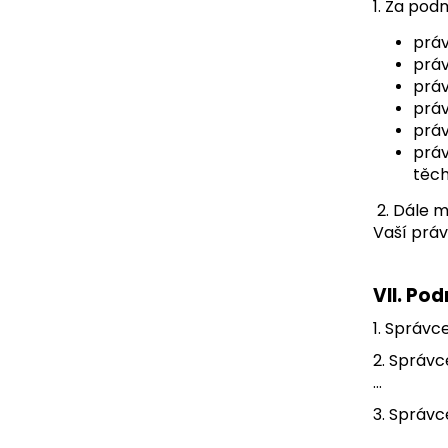
1. Za po
práv
práv
práv
práv
práv
práv
těc
2. Dále 
Vaší práv
VII.
Pod
1. Správc
2. Správc
…
3. Správc