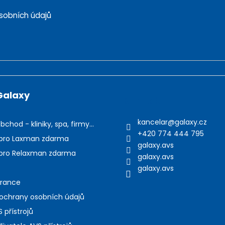
sobních údajů
Galaxy
Kontakt
kancelar
@
galaxy.cz
bchod - kliniky, spa, firmy...
+420 774 444 795
pro Laxman zdarma
galaxy.avs
pro Relaxman zdarma
galaxy.avs
galaxy.avs
arance
ochrany osobních údajů
 přístrojů