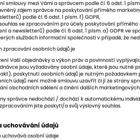
ní smlouvy mezi Vámi a správcem podle čl. 6 odst. 1 písm
vněný zájem správce na poskytování přímého marketing
letterů) podle čl. 6 odst. 1 písm. f) GDPR,
souhlas se zpracováním pro účely poskytování přímého 
ení a newsletterů) podle čl. 6 odst. 1 písm. a) GDPR ve spo
erých službách informační společnosti v případě, že ned
m zpracování osobních údajů je
zení Vaší objednávky a výkon práv a povinností vyplývaj
dnávce jsou vyžadovány osobní údaje, které jsou nutné p
akt), poskytnutí osobních údajů je nutným požadavkem p
ních údajů není možné smlouvu uzavřít či jí ze strany spr
lání obchodních sdělení a činění dalších marketingových a
rany správce nedochází / dochází k automatickému individ
pracováním jste poskytl/a svůj výslovný souhlas.
 uchovávání údajů
e uchovává osobní údaje