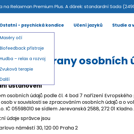
 na Relaxman Premium Plus. A dárek: standardní Sada (249
Ostatní - psychická kondice
Učení jazyků
Studie a
Maséry očí
Biofeedback přístroje
mínky ochrany osobních 
Hudba – relax a rozvoj
Zvuková terapie
Další
dní ustanovení
em osobních údajů podle čl. 4 bod 7 nařízení Evropskéh
 osob v souvislosti se zpracováním osobních údajů a o vo
.o. IČ 05598010 se sídlem Jerevanská 2588, 272 01 Kladno. (
tní údaje správce jsou
arlovo náměstí 30, 120 00 Praha 2