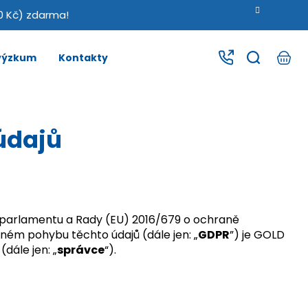
0 Kč) zdarma!
 výzkum
Kontakty
údajů
o parlamentu a Rady (EU) 2016/679 o ochraně
lném pohybu těchto údajů (dále jen: „
GDPR
”) je GOLD
dále jen: „
správce
“).