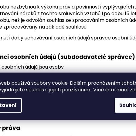
obu nezbytnou k výkonu práv a povinností vyplývajících
tňování nároků z těchto smluvních vztahů (po dobu 15 le
obu, než je odvolán souhlas se zpracováním osobních údajů
e zpracovávány na základě souhlasu.
lynutí doby uchovávání osobních údajů správce osobní úd
emci osobních údajů (subdodavatelé správce)
ci osobních údajů jsou osoby
lející se na dodání zboží / služeb / realizaci plateb na zá
web používá soubory cookie. Dalším procházením tohot
šťující služby provozování e-shopu (Shoptet) a další služ
yjadřujete souhlas s jejich používáním.. Více informací
zd
šťující marketingové služby.
ce nemá / má v úmyslu předat osobní údaje do třetí zem
tavení
Souhl
osobních údajů ve třetích zemích jsou poskytovatelé mai
 práva