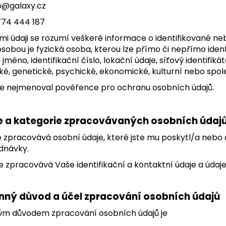
fo@galaxy.cz
774 444 187
mi údaji se rozumí veškeré informace o identifikované neb
osobou je fyzická osoba, kterou lze přímo či nepřímo ident
 jméno, identifikační číslo, lokační údaje, síťový identifik
cké, genetické, psychické, ekonomické, kulturní nebo spol
ce nejmenoval pověřence pro ochranu osobních údajů.
e a kategorie zpracovávaných osobních údaj
e zpracovává osobní údaje, které jste mu poskytl/a nebo 
dnávky.
e zpracovává Vaše identifikační a kontaktní údaje a údaj
nný důvod a účel zpracování osobních údajů
ným důvodem zpracování osobních údajů je