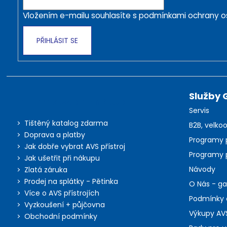
í
Vložením e-mailu souhlasíte s
podmínkami ochrany o
PŘIHLÁSIT SE
Služby 
Informace pro nákup
Servis
Tištěný katalog zdarma
B2B, velkoo
Doprava a platby
Programy 
Jak dobře vybrat AVS přístroj
Programy 
Jak ušetřit při nákupu
Návody
Zlatá záruka
Prodej na splátky - Pětinka
O Nás - g
Více o AVS přístrojích
Podmínky 
Vyzkoušení + půjčovna
Výkupy AVS
Obchodní podmínky