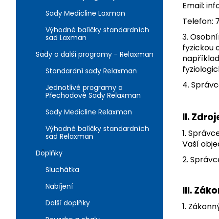
n
Email: in
a
Sady Medicline Laxman
e
Telefon: 
j
l
Výhodné balíčky standardních
í
3. Osobní
sad Laxman
fyzickou 
t
Sady a další programy - Relaxman
například
?
fyziologi
Standardní sady Relaxman
4. Správ
Jednotlivé programy a
Přechodové Sady Relaxman
Sady Medicline Relaxman
HLEDAT
II.
Zdroj
Výhodné balíčky standardních
1. Správc
sad Relaxman
Vaší obje
Doplňky
D
2. Správc
o
Sluchátka
p
Nabíjení
o
III.
Záko
r
Další doplňky
1. Zákon
u