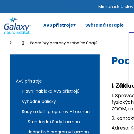
K
Přejít
Mimořádná sleva
na
o
obsah
Zpět
Zpět
š
do
do
í
AVS přístroje
Světelná terapie
C
k
obchodu
obchodu
o
Domů
Podmínky ochrany osobních údajů
p
P
o
Pod
o
Přeskočit
t
s
kategorie
Kategorie
ř
t
e
r
AVS přístroje
I.
Zákla
b
a
Hlavní nabídka AVS přístrojů
u
1. Správc
n
j
Výhodné balíčky
fyzických
n
ZOOM, s.r
e
Sady a další programy - Laxman
í
t
2. Kontak
p
Standardní Sady Laxman
e
Adresa: K
a
n
Jednotlivé programy Laxman