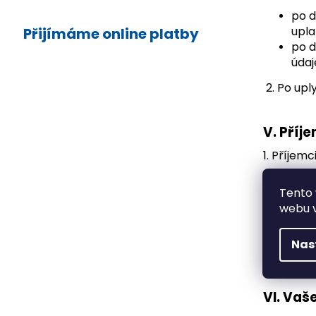
po d
upla
Přijímáme online platby
po d
údaj
2. Po up
V.
Příj
1. Příjem
podí
Tento 
zaji
webu v
zaji
2. Správ
Nas
Příjemci 
VI.
Vaše