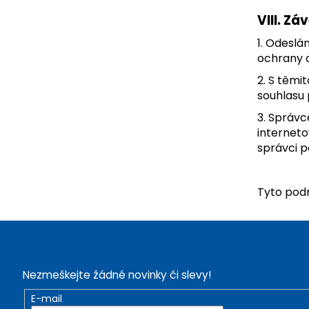
VIII.
Záv
1. Odesl
ochrany o
2. S těmi
souhlasu 
3. Správc
interneto
správci p
Tyto podm
Z
á
Odebírat newsletter
p
Nezmeškejte žádné novinky či slevy!
a
t
E-mail