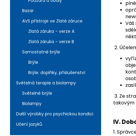
č
Pouzdra a obaly
plně
u
oprá
Bazar
j
news
e
AVS přístroje ve Zlaté záruce
Váš 
m
sděl
Zlatá záruka - verze A
e
někt
Zlatá záruka - verze B
2. Účele
Samostatné brýle
vyří
Brýle
obje
kont
Brýle: doplňky, příslušenství
osob
Světelná terapie a biolampy
zasí
Světelné brýle
3. Ze st
takovým z
Biolampy
Další výrobky pro psychickou kondici
IV.
Doba
Učení jazyků
1. Správc