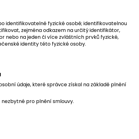
o identifikovatelné fyzické osobě; identifikovatelnou
ifikovat, zejména odkazem na určitý identifikátor,
átor nebo na jeden či více zvláštních prvků fyzické,
ečenské identity této fyzické osoby.
ů
osobní údaje, které správce získal na základě plnění
e nezbytné pro plnění smlouvy.