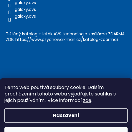
galaxy.avs
galaxy.avs
galaxy.avs
Tištěný katalog + leták AVS technologie zasíláme ZDARMA.
ZDE: https://www.psychowalkman.cz/katalog-zdarma/
Tento web používá soubory cookie. Dalším
procházením tohoto webu vyjadřujete souhlas s
jejich používáním.. Více informací
zde
.
Vytvořil Shoptet
&
Nastavení
Copyright 2026
Psychowalkman
. Všechna práva
vyhrazena.
Upravit nastavení cookies