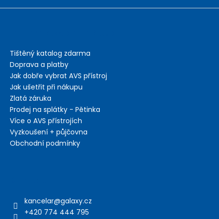
p
i
s
Informace pro nákup
u
Tištěný katalog zdarma
Doprava a platby
Jak dobře vybrat AVS přístroj
Jak ušetřit při nákupu
Zlatá záruka
Prodej na splátky - Pětinka
Více o AVS přístrojích
Vyzkoušení + půjčovna
Obchodní podmínky
Kontakt
kancelar
@
galaxy.cz
+420 774 444 795