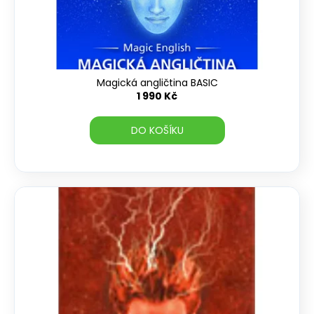
u
k
t
ů
Magická angličtina BASIC
1 990 Kč
DO KOŠÍKU