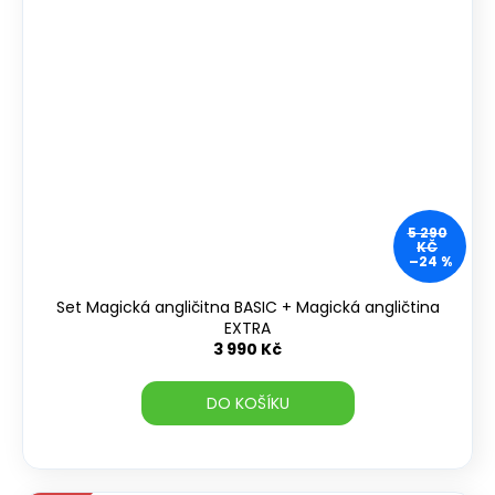
5 290
KČ
–24 %
Set Magická angličitna BASIC + Magická angličtina
EXTRA
3 990 Kč
DO KOŠÍKU