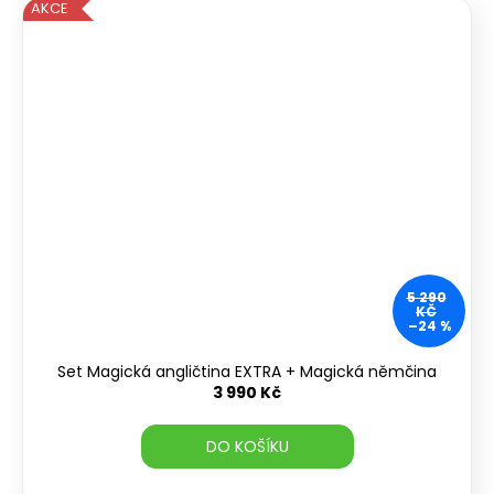
AKCE
5 290
KČ
–24 %
Set Magická angličtina EXTRA + Magická němčina
3 990 Kč
DO KOŠÍKU