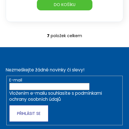
DO KOŠÍKU
7
položek celkem
O
v
Z
l
á
á
Odebírat newsletter
d
p
a
Nezmeškejte žádné novinky či slevy!
a
c
t
E-mail
í
í
p
Vložením e-mailu souhlasíte s
podmínkami
r
ochrany osobních údajů
v
k
PŘIHLÁSIT SE
y
v
ý