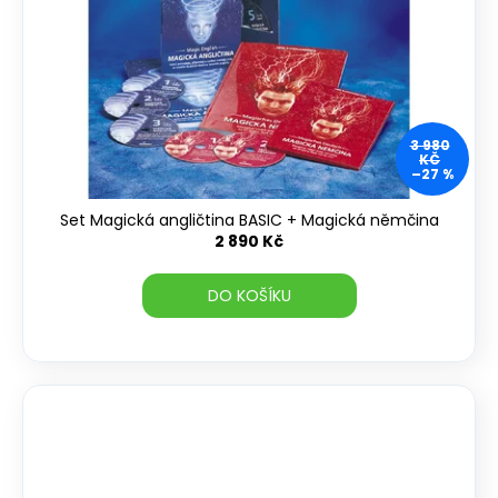
3 980
KČ
–27 %
Set Magická angličtina BASIC + Magická němčina
2 890 Kč
DO KOŠÍKU