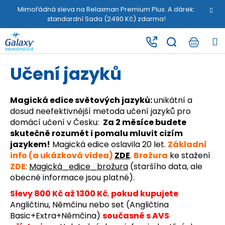
K
Přejít
Mimořádná sleva na Relaxman Premium Plus. A dárek:
na
o
standardní Sada (2490 Kč) zdarma!
obsah
Zpět
Zpět
š
M
í
C
k
o
Učení jazyků
p
o
Magická edice světových jazyků:
unikátní a
t
dosud neefektivnější metoda učení jazyků pro
ř
domácí učení v Česku:
Za 2 měsíce budete
e
skutečně rozumět i pomalu mluvit cizím
b
jazykem!
Magická edice oslavila 20 let.
Základní
info (a ukázková videa)
ZDE
.
Brožura
ke stažení
u
ZDE
:
Magická_edice_brožura
(staršího data, ale
j
obecné informace jsou platné).
e
Slevy 800 Kč až 1300 Kč
,
pokud kupujete
t
Angličtinu, Němčinu nebo set (Angličtina
e
Basic+Extra+Němčina)
současně s AVS
n