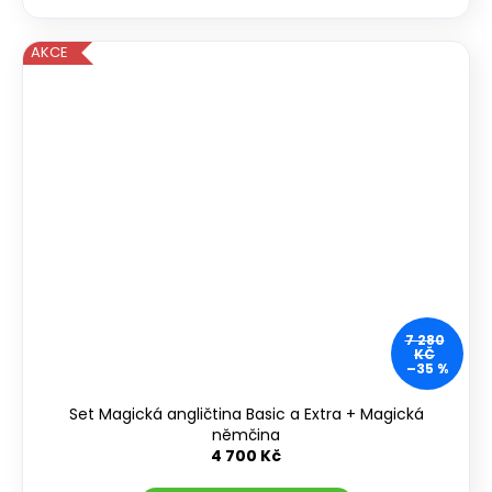
AKCE
7 280
KČ
–35 %
Set Magická angličtina Basic a Extra + Magická
němčina
4 700 Kč