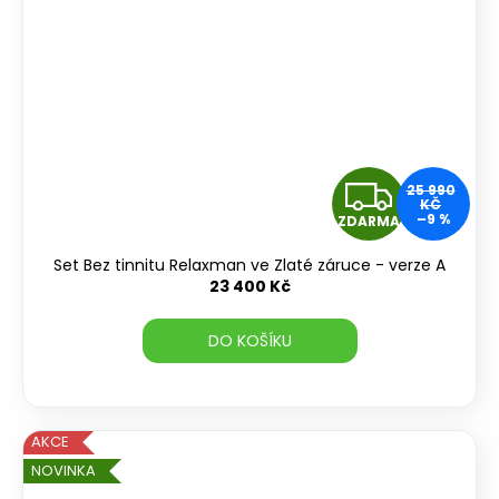
Z
25 990
KČ
–9 %
ZDARMA
D
Set Bez tinnitu Relaxman ve Zlaté záruce - verze A
A
23 400 Kč
R
DO KOŠÍKU
M
A
AKCE
NOVINKA