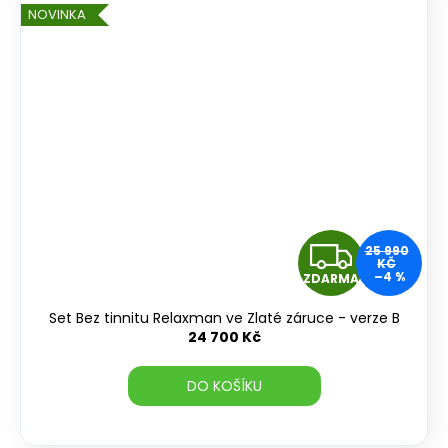
NOVINKA
Z
25 990
KČ
–4 %
ZDARMA
D
Set Bez tinnitu Relaxman ve Zlaté záruce - verze B
A
24 700 Kč
R
DO KOŠÍKU
M