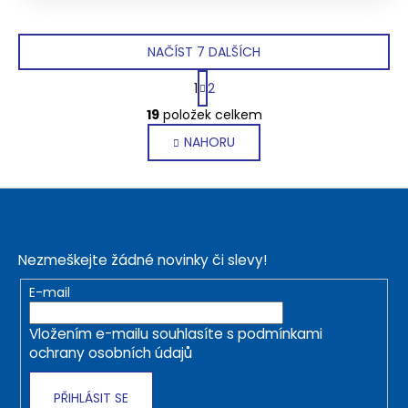
A
NAČÍST 7 DALŠÍCH
S
1
2
t
O
r
19
položek celkem
v
á
NAHORU
l
n
k
á
o
d
Z
v
a
á
á
c
Odebírat newsletter
n
p
í
í
Nezmeškejte žádné novinky či slevy!
p
a
r
t
E-mail
v
í
k
Vložením e-mailu souhlasíte s
podmínkami
y
ochrany osobních údajů
v
ý
PŘIHLÁSIT SE
p