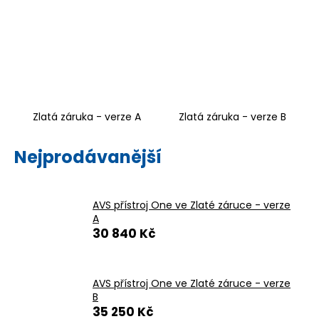
a
j
í
t
?
Zlatá záruka - verze A
Zlatá záruka - verze B
Nejprodávanější
HLEDAT
AVS přístroj One ve Zlaté záruce - verze
A
D
30 840 Kč
o
p
o
AVS přístroj One ve Zlaté záruce - verze
r
B
u
35 250 Kč