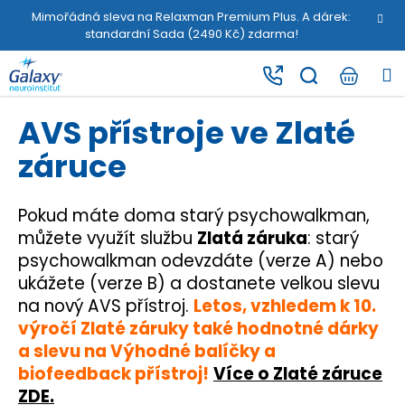
K
Přejít
Mimořádná sleva na Relaxman Premium Plus. A dárek:
na
o
standardní Sada (2490 Kč) zdarma!
obsah
Zpět
Zpět
š
M
í
C
k
o
AVS přístroje ve Zlaté
p
záruce
o
t
ř
Pokud máte doma starý psychowalkman,
e
můžete využít službu
Zlatá záruka
: starý
psychowalkman odevzdáte (verze A) nebo
b
ukážete (verze B) a dostanete velkou slevu
u
na nový AVS přístroj.
Letos, vzhledem k 10.
j
výročí Zlaté záruky také hodnotné dárky
e
a slevu na Výhodné balíčky a
t
biofeedback přístroj!
Více o Zlaté záruce
e
ZDE.
n