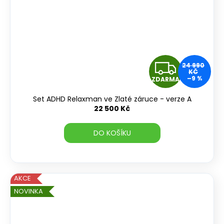
Z
24 990
KČ
–9 %
ZDARMA
D
Set ADHD Relaxman ve Zlaté záruce - verze A
A
22 500 Kč
R
DO KOŠÍKU
M
A
AKCE
NOVINKA