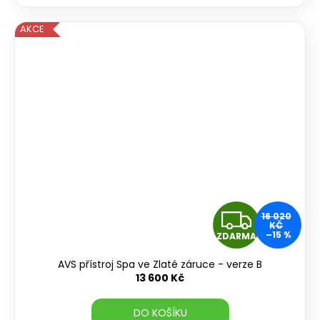
A
AKCE
Z
16 020
KČ
–15 %
ZDARMA
D
AVS přístroj Spa ve Zlaté záruce - verze B
A
13 600 Kč
R
DO KOŠÍKU