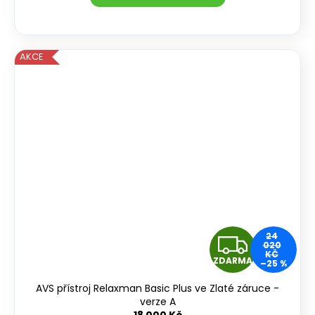
M
A
AKCE
Z
24
020
KČ
ZDARMA
–25 %
D
AVS přístroj Relaxman Basic Plus ve Zlaté záruce -
A
verze A