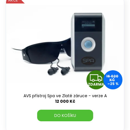
AKCE
Z
16 020
KČ
–25 %
ZDARMA
D
AVS přístroj Spa ve Zlaté záruce - verze A
A
12 000 Kč
R
DO KOŠÍKU
M