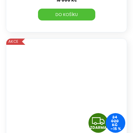
18 000 Kč
R
DO KOŠÍKU
M
A
AKCE
Z
24
020
KČ
ZDARMA
–15 %