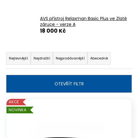
č
u
j
AVS přístroj Relaxman Basic Plus ve Zlaté
e
záruce - verze A
m
18 000 Kč
e
Ř
a
Nejlevnější
Nejdražší
Nejprodávanější
Abecedně
z
e
n
OTEVŘÍT FILTR
í
p
V
AKCE
r
ý
NOVINKA
o
p
d
i
u
s