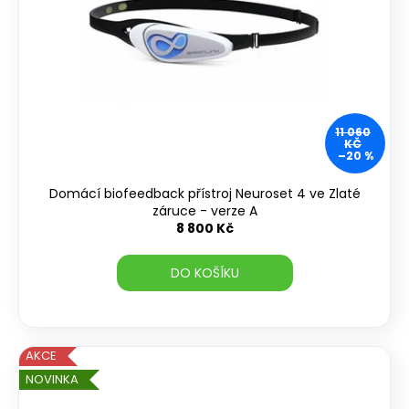
k
p
t
r
ů
o
d
u
k
11 060
KČ
t
–20 %
ů
Domácí biofeedback přístroj Neuroset 4 ve Zlaté
záruce - verze A
8 800 Kč
DO KOŠÍKU
AKCE
NOVINKA