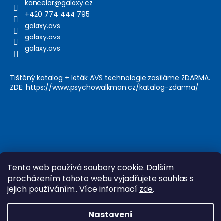
kancelar
@
galaxy.cz
+420 774 444 795
galaxy.avs
galaxy.avs
galaxy.avs
Tištěný katalog + leták AVS technologie zasíláme ZDARMA.
ZDE: https://www.psychowalkman.cz/katalog-zdarma/
Tento web používá soubory cookie. Dalším
procházením tohoto webu vyjadřujete souhlas s
jejich používáním.. Více informací
zde
.
Vytvořil Shoptet
&
Nastavení