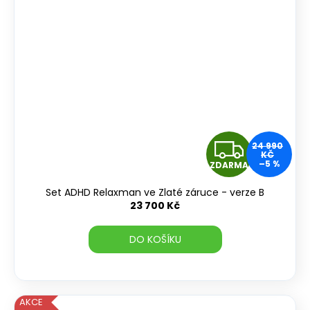
Z
24 990
KČ
–5 %
ZDARMA
D
Set ADHD Relaxman ve Zlaté záruce - verze B
A
23 700 Kč
R
DO KOŠÍKU
M
A
AKCE