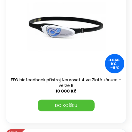
11 060
KČ
–9 %
EEG biofeedback přístroj Neuroset 4 ve Zlaté záruce -
verze B
10 000 Kč
DO KOŠÍKU