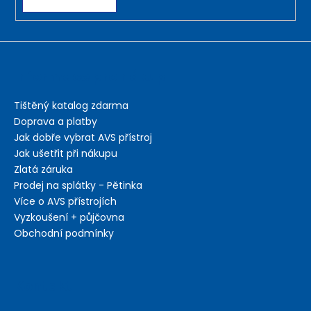
i
s
u
Informace pro nákup
Tištěný katalog zdarma
Doprava a platby
Jak dobře vybrat AVS přístroj
Jak ušetřit při nákupu
Zlatá záruka
Prodej na splátky - Pětinka
Více o AVS přístrojích
Vyzkoušení + půjčovna
Obchodní podmínky
Kontakt