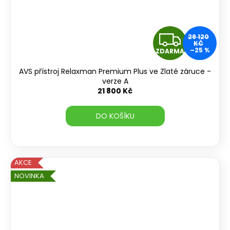
Z
29 120
KČ
–25 %
ZDARMA
D
AVS přístroj Relaxman Premium Plus ve Zlaté záruce -
A
verze A
21 800 Kč
R
DO KOŠÍKU
M
A
AKCE
NOVINKA