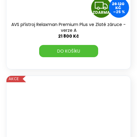
Z
29 120
KČ
–25 %
ZDARMA
D
AVS přístroj Relaxman Premium Plus ve Zlaté záruce -
A
verze A
21 800 Kč
R
DO KOŠÍKU
M
A
AKCE