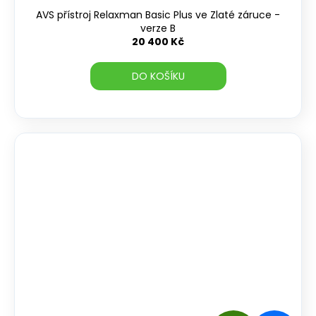
D
AVS přístroj Relaxman Basic Plus ve Zlaté záruce -
A
verze B
20 400 Kč
R
DO KOŠÍKU
M
A