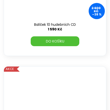
2 600
KČ
–38 %
Balíček 10 hudebních CD
1 590 Kč
DO KOŠÍKU
AKCE