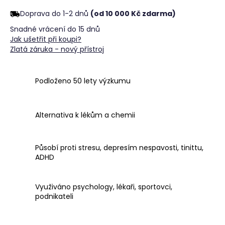
č
u
Doprava do 1-2 dnů
(od 10 000 Kč zdarma)
j
Snadné vrácení do 15 dnů
e
Jak ušetřit při koupi?
m
Zlatá záruka - nový přístroj
e
Podloženo 50 lety výzkumu
Alternativa k lékům a chemii
Působí proti stresu, depresím nespavosti, tinittu,
ADHD
Využiváno psychology, lékaři, sportovci,
podnikateli