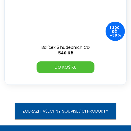
1 300
KČ
–58 %
Balíček 5 hudebních CD
540 Kč
DO KOŠÍKU
ZOBRAZIT VŠECHNY SOUVISEJÍCÍ PRODUKTY
Z