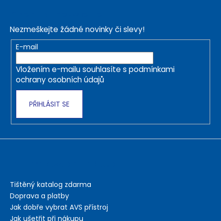
á
Odebírat newsletter
p
Nezmeškejte žádné novinky či slevy!
a
t
E-mail
í
Vložením e-mailu souhlasíte s
podmínkami
ochrany osobních údajů
PŘIHLÁSIT SE
Informace pro nákup
Tištěný katalog zdarma
Doprava a platby
Jak dobře vybrat AVS přístroj
Jak ušetřit při nákupu