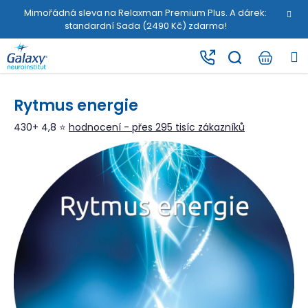
K
Přejít
Mimořádná sleva na Relaxman Premium Plus. A dárek:
na
o
standardní Sada (2490 Kč) zdarma!
obsah
Zpět
Zpět
š
M
í
C
k
o
Rytmus energie
p
o
430+ 4,8 ⭐
hodnocení - přes 295 tisíc zákazníků
t
ř
e
b
u
j
e
t
e
n