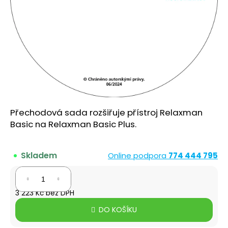
a
j
í
t
?
Přechodová sada rozšiřuje přístroj Relaxman
HLEDAT
Basic na Relaxman Basic Plus.
Skladem
Online podpora
774 444 795
D
o
3 900 Kč
p
3 223 Kč bez DPH
o
Měrná
r
DO KOŠÍKU
cena:
u