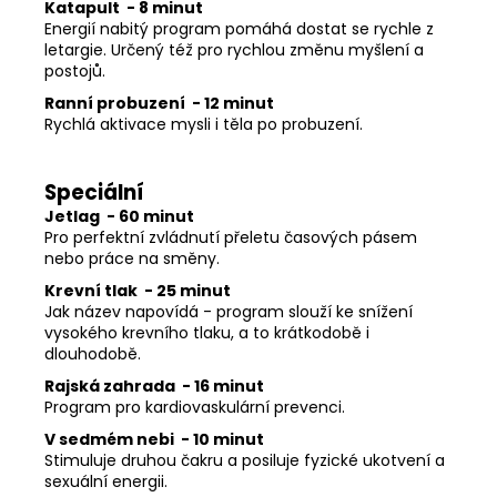
Katapult - 8 minut
Energií nabitý program pomáhá dostat se rychle z
letargie. Určený též pro rychlou změnu myšlení a
postojů.
Ranní probuzení - 12 minut
Rychlá aktivace mysli i těla po probuzení.
Speciální
Jetlag - 60 minut
Pro perfektní zvládnutí přeletu časových pásem
nebo práce na směny.
Krevní tlak - 25 minut
Jak název napovídá - program slouží ke snížení
vysokého krevního tlaku, a to krátkodobě i
dlouhodobě.
Rajská zahrada - 16 minut
Program pro kardiovaskulární prevenci.
V sedmém nebi - 10 minut
Stimuluje druhou čakru a posiluje fyzické ukotvení a
sexuální energii.