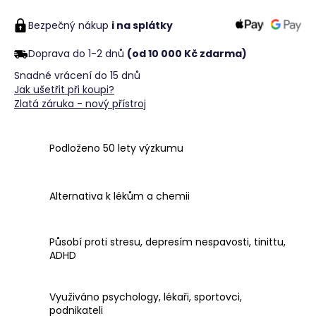
č
u
Bezpečný nákup
i na splátky
j
e
Doprava do 1-2 dnů
(od 10 000 Kč zdarma)
m
Snadné vrácení do 15 dnů
e
Jak ušetřit při koupi?
Zlatá záruka - nový přístroj
Podloženo 50 lety výzkumu
Alternativa k lékům a chemii
Působí proti stresu, depresím nespavosti, tinittu,
ADHD
Využiváno psychology, lékaři, sportovci,
podnikateli