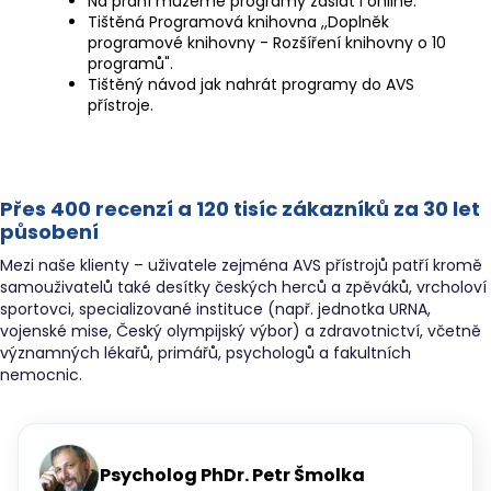
Na přání můžeme programy zaslat i online.
Tištěná Programová knihovna ,,Doplněk
programové knihovny - Rozšíření knihovny o 10
programů".
Tištěný návod jak nahrát programy do AVS
přístroje.
Přes 400 recenzí a 120 tisíc zákazníků za 30 let
působení
Mezi naše klienty – uživatele zejména AVS přístrojů patří kromě
samouživatelů také desítky českých herců a zpěváků, vrcholoví
sportovci, specializované instituce (např. jednotka URNA,
vojenské mise, Český olympijský výbor) a zdravotnictví, včetně
významných lékařů, primářů, psychologů a fakultních
nemocnic.
Psycholog PhDr. Petr Šmolka