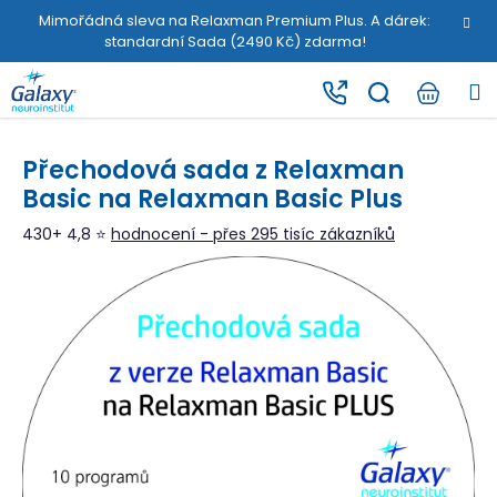
K
Přejít
Mimořádná sleva na Relaxman Premium Plus. A dárek:
na
o
standardní Sada (2490 Kč) zdarma!
obsah
Zpět
Zpět
š
M
í
C
k
o
Přechodová sada z Relaxman
p
Basic na Relaxman Basic Plus
o
t
430+ 4,8 ⭐
hodnocení - přes 295 tisíc zákazníků
ř
e
b
u
j
e
t
e
n