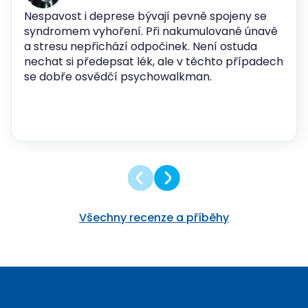
Nespavost i deprese bývají pevně spojeny se
syndromem vyhoření. Při nakumulované únavě
a stresu nepřichází odpočinek. Není ostuda
nechat si předepsat lék, ale v těchto případech
se dobře osvědčí psychowalkman.
Všechny recenze a příběhy
Z
á
Odebírat newsletter