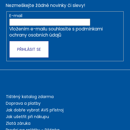
p
Nezmeškejte žádné novinky či slevy!
a
t
E-mail
í
Vložením e-mailu souhlasíte s
podmínkami
ochrany osobních údajů
PŘIHLÁSIT SE
Informace pro nákup
Tištěný katalog zdarma
Doprava a platby
Jak dobře vybrat AVS přístroj
Jak ušetřit při nákupu
Zlatá záruka
Prodej na splátky - Pětinka