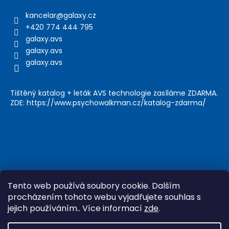
kancelar
@
galaxy.cz
+420 774 444 795
galaxy.avs
galaxy.avs
galaxy.avs
Tištěný katalog + leták AVS technologie zasíláme ZDARMA.
ZDE: https://www.psychowalkman.cz/katalog-zdarma/
Tento web používá soubory cookie. Dalším
procházením tohoto webu vyjadřujete souhlas s
jejich používáním.. Více informací
zde
.