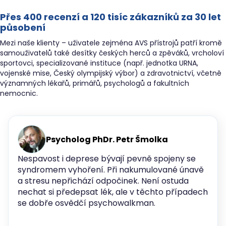
Přes 400 recenzí a 120 tisíc zákazníků za 30 let
působení
Mezi naše klienty – uživatele zejména AVS přístrojů patří kromě
samouživatelů také desítky českých herců a zpěváků, vrcholoví
sportovci, specializované instituce (např. jednotka URNA,
vojenské mise, Český olympijský výbor) a zdravotnictví, včetně
významných lékařů, primářů, psychologů a fakultních
nemocnic.
Psycholog PhDr. Petr Šmolka
Nespavost i deprese bývají pevně spojeny se
syndromem vyhoření. Při nakumulované únavě
a stresu nepřichází odpočinek. Není ostuda
nechat si předepsat lék, ale v těchto případech
se dobře osvědčí psychowalkman.