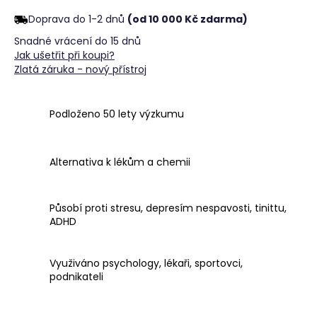
č
u
Doprava do 1-2 dnů
(od 10 000 Kč zdarma)
j
Snadné vrácení do 15 dnů
e
Jak ušetřit při koupi?
m
Zlatá záruka - nový přístroj
e
Podloženo 50 lety výzkumu
Alternativa k lékům a chemii
Působí proti stresu, depresím nespavosti, tinittu,
ADHD
Využiváno psychology, lékaři, sportovci,
podnikateli