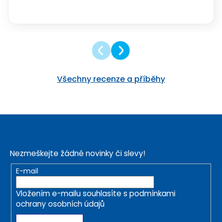
Všechny recenze a příběhy
Z
á
Odebírat newsletter
p
Nezmeškejte žádné novinky či slevy!
a
t
E-mail
í
Vložením e-mailu souhlasíte s
podmínkami
ochrany osobních údajů