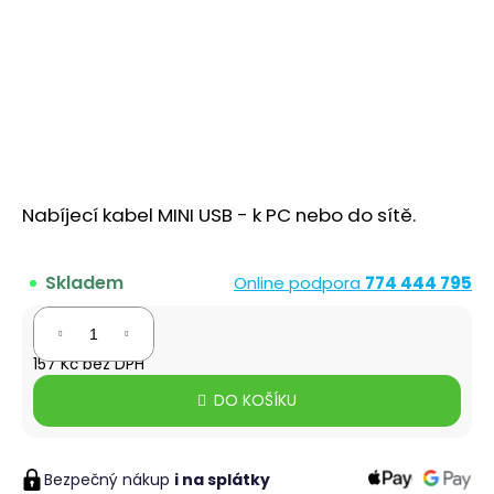
a
j
í
t
?
Nabíjecí kabel MINI USB - k PC nebo do sítě.
HLEDAT
Skladem
Online podpora
774 444 795
190 Kč
D
157 Kč bez DPH
o
Měrná
p
DO KOŠÍKU
cena:
o
r
u
Bezpečný nákup
i na splátky