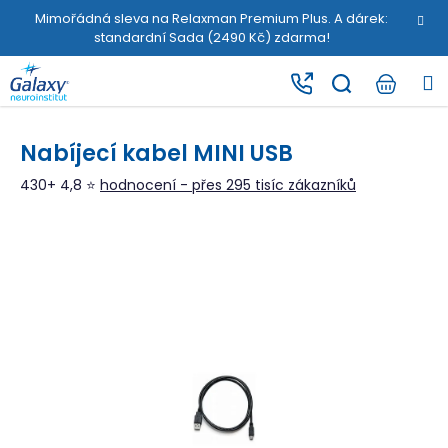
K
Přejít
Mimořádná sleva na Relaxman Premium Plus. A dárek:
na
o
standardní Sada (2490 Kč) zdarma!
obsah
Zpět
Zpět
š
M
í
C
k
o
Nabíjecí kabel MINI USB
p
o
430+ 4,8 ⭐
hodnocení - přes 295 tisíc zákazníků
t
ř
e
b
u
j
e
t
e
n