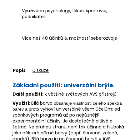
Využiváno psychology, lékaři, sportovci,
podnikateli
Více než 40 účinků & možností seberozvoje
Popis
Diskuze
Základní použití:
univerzální brýle.
Další použití:
k většině světových AVS přístrojů.
Využití
: Bílá barva
obsahuje vlastnosti celého spektra
vyhoví univerzálně všem účelům: od
barev a proto
spánkových programů až po nejrůznější
experimentální účinky. Je dostatečně citlivá a
šetrná. Na druhou stranu není tak účinná a hluboká
jako některé přímé barvy (např. červená, zelená,
modrá). Bílá barva je po červené barvě v AVS