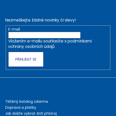
Z
á
Odebírat newsletter
p
Nezmeškejte žádné novinky či slevy!
a
t
E-mail
í
Vložením e-mailu souhlasíte s
podmínkami
ochrany osobních údajů
PŘIHLÁSIT SE
Informace pro nákup
Tištěný katalog zdarma
Doprava a platby
Jak dobře vybrat AVS přístroj