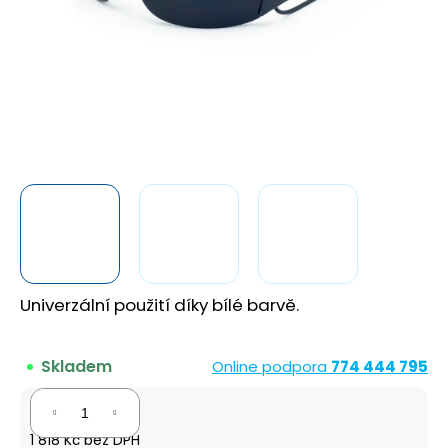
a
j
í
t
?
HLEDAT
Univerzální použití díky bílé barvě.
D
o
p
Skladem
Online podpora
774 444 795
o
r
2 200 Kč
u
1 818 Kč bez DPH