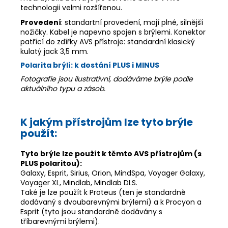
technologii velmi rozšířenou.
Provedení
: standartní provedení, mají plné, silnější
nožičky. Kabel je napevno spojen s brýlemi. Konektor
patřící do zdířky AVS přístroje: standardní klasický
kulatý jack 3,5 mm.
Polarita brýlí:
k dostání PLUS i MINUS
Fotografie jsou ilustrativní, dodáváme brýle podle
aktuálního typu a zásob.
K jakým přístrojům lze tyto brýle
použít:
Tyto brýle lze použít k těmto AVS přístrojům (s
PLUS polaritou):
Galaxy, Esprit, Sirius, Orion, MindSpa, Voyager Galaxy,
Voyager XL, Mindlab, Mindlab DLS.
Také je lze použít k Proteus (ten je standardně
dodávaný s dvoubarevnými brýlemi) a k Procyon a
Esprit (tyto jsou standardně dodávány s
tříbarevnými brýlemi).