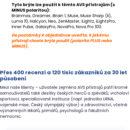
Tyto brýle lze použít k těmto AVS přístrojům (s
MINUS polaritou):
Brainmax, Dreamer, iBrain 1, Muse, Muse Sharp (II),
Luma 10, Halcyon, Neo, ZenMaster, iLightz, iLightzPro,
Inner Pulse, GalaxyPro, NovaPro, Nova Pro 100.
Do poznámky k objednávce uveďte, k jakému
přístroji chcete brýle použít (polarita PLUS nebo
MINUS).
Přes 400 recenzí a 120 tisíc zákazníků za 30 let
působení
Mezi naše klienty – uživatele zejména AVS přístrojů patří kromě
samouživatelů také desítky českých herců a zpěváků, vrcholoví
sportovci, specializované instituce (např. jednotka URNA,
vojenské mise, Český olympijský výbor) a zdravotnictví, včetně
významných lékařů, primářů, psychologů a fakultních
nemocnic.