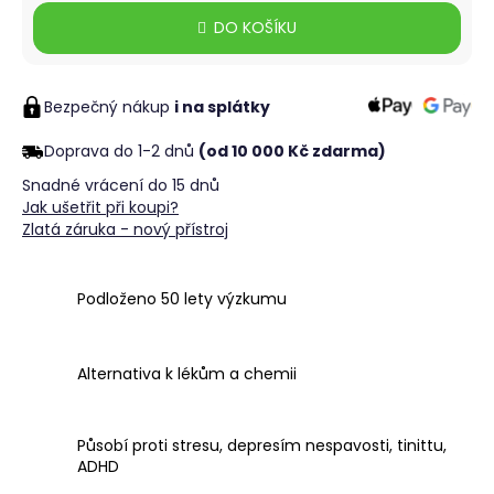
č
Měrná
u
DO KOŠÍKU
cena:
j
e
m
Bezpečný nákup
i na splátky
e
Doprava do 1-2 dnů
(od 10 000 Kč zdarma)
Snadné vrácení do 15 dnů
Jak ušetřit při koupi?
Zlatá záruka - nový přístroj
Podloženo 50 lety výzkumu
Alternativa k lékům a chemii
Působí proti stresu, depresím nespavosti, tinittu,
ADHD