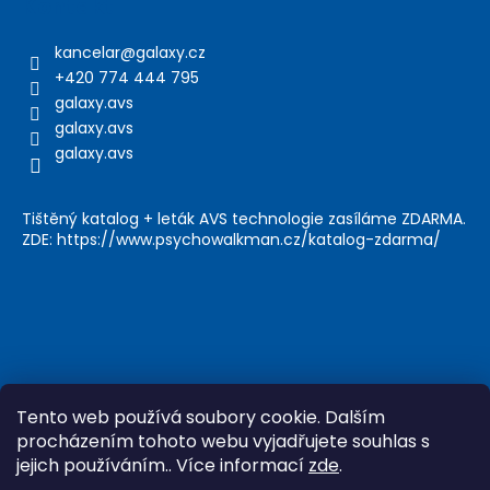
Kontakt
kancelar
@
galaxy.cz
+420 774 444 795
galaxy.avs
galaxy.avs
galaxy.avs
Tištěný katalog + leták AVS technologie zasíláme ZDARMA.
ZDE: https://www.psychowalkman.cz/katalog-zdarma/
Tento web používá soubory cookie. Dalším
procházením tohoto webu vyjadřujete souhlas s
jejich používáním.. Více informací
zde
.