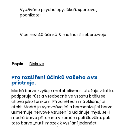
Využiváno psychology, lékaři, sportovci,
podnikateli
Více než 40 účinků & možností seberozvoje
Popis
Diskuze
Pro rozšíření účinků vašeho AVS
přístroje.
Modrá barva zvyšuje metabolismus, utužuje vitalitu,
podporuje růst a všeobecně ve vztahu k tělu se
chová jako tonikum. Při zánětech má zklidňující
efekt. Modrá je vyrovnávající a harmonizující barva:
usměrňuje nervové vzrušení a uklidňuje mysl. Je-li
modrá barva přítomna v zorném poli člověka, pak
tato barva „nutí“ mozek k vysílání jedenácti