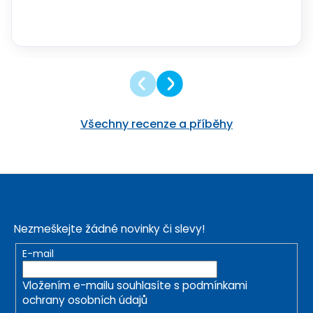
Všechny recenze a příběhy
Z
á
Odebírat newsletter
p
Nezmeškejte žádné novinky či slevy!
a
t
E-mail
í
Vložením e-mailu souhlasíte s
podmínkami
ochrany osobních údajů