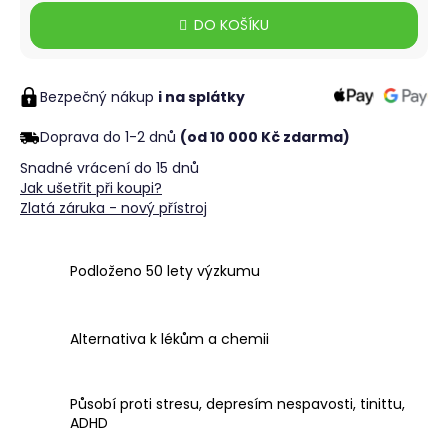
č
Měrná
u
DO KOŠÍKU
cena:
j
e
m
Bezpečný nákup
i na splátky
e
Doprava do 1-2 dnů
(od 10 000 Kč zdarma)
Snadné vrácení do 15 dnů
Jak ušetřit při koupi?
Zlatá záruka - nový přístroj
Podloženo 50 lety výzkumu
Alternativa k lékům a chemii
Působí proti stresu, depresím nespavosti, tinittu,
ADHD