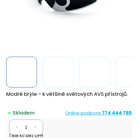
a
j
í
t
?
HLEDAT
Modré brýle - k většině světových AVS přístrojů.
D
o
p
Skladem
Online podpora
774 444 795
o
r
2 200 Kč
u
1 818 Kč bez DPH