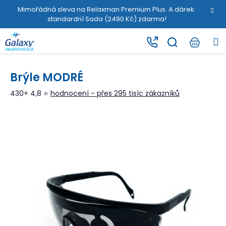
K
Přejít
Mimořádná sleva na Relaxman Premium Plus. A dárek:
na
o
standardní Sada (2490 Kč) zdarma!
obsah
Zpět
Zpět
š
M
í
C
k
o
Brýle MODRÉ
p
o
430+ 4,8 ⭐
hodnocení - přes 295 tisíc zákazníků
t
ř
e
b
u
j
e
t
e
n