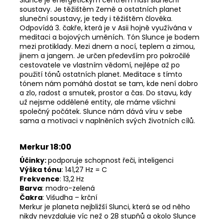
Slunce je energetickým centrem naší sluneční
soustavy. Je těžištěm Země a ostatních planet
sluneční soustavy, je tedy i těžištěm člověka.
Odpovídá 3. čakře, která je v Asii hojně využívána v
meditaci a bojových uměních. Tón Slunce je bodem
mezi protiklady. Mezi dnem a nocí, teplem a zimou,
jinem a jangem. Je určen především pro pokročilé
cestovatele ve vlastním vědomí, nejlépe až po
použití tónů ostatních planet. Meditace s tímto
tónem nám pomáhá dostat se tam, kde není dobro
a zlo, radost a smutek, prostor a čas. Do stavu, kdy
už nejsme oddělené entity, ale máme všichni
společný počátek. Slunce nám dává víru v sebe
sama a motivaci v naplněních svých životních cílů.
Merkur 18:00
Účinky:
podporuje schopnost řeči, inteligenci
Výška tónu
: 141,27 Hz = C
Frekvence
: 13,2 Hz
Barva
: modro-zelená
Čakra
: Višudha – krční
Merkur je planeta nejbližší Slunci, která se od něho
nikdy nevzdaluje víc než o 28 stupňů a okolo Slunce