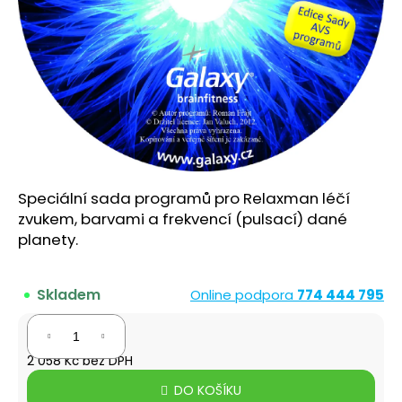
a
j
í
t
?
Speciální sada programů pro Relaxman léčí
HLEDAT
zvukem, barvami a frekvencí (pulsací) dané
planety.
D
Skladem
Online podpora
774 444 795
o
p
2 490 Kč
o
2 058 Kč bez DPH
r
Měrná
u
DO KOŠÍKU
cena: