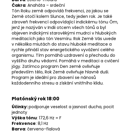
Čakra
: Anaháta – srdeční
Tón Roku země odpovídá frekvenci, za jakou se
Země otočí kolem Slunce, tedy jeden rok. Je také
zároveň frekvencí odpovídající indickému tónu Óm,
jenž je nazýván v Indii otcem všech tónů a byl
objeven indickými starověkými mudrci v hlubokých
meditacích jako tón Vesmíru. Rok Země Vás uvede
v několika miutách do stavu hluboké meditace a
rychle přináší stav energetického vyvážení celého
organismu. Tím pomáhá uzdravení a přechodu do
vyššího druhu vědomí. Pomáhá v meditaci a cvičení
jógy. Zatímco program Den země ovlivňuje
především tělo, Rok Země ovlivňuje hlavně duši.
Program je ideální pro zbavení se nánosů
každodenního stresu a získání vnitřního klidu.
Platónský rok 18:00
Účinky:
podporuje veselost a jasnost ducha, pocit
jednoty
Výška tónu
: 172,6 Hz = F
Frekvence
: 8,1 Hz
Barva
: červeno-fialová