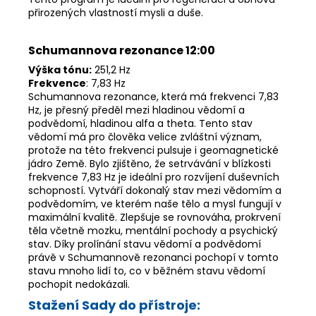
přirozených vlastností mysli a duše.
Schumannova rezonance 12:00
Výška tónu:
251,2 Hz
Frekvence
: 7,83 Hz
Schumannova rezonance, která má frekvenci 7,83
Hz, je přesný předěl mezi hladinou vědomí a
podvědomí, hladinou alfa a theta. Tento stav
vědomí má pro člověka velice zvláštní význam,
protože na této frekvenci pulsuje i geomagnetické
jádro Země. Bylo zjištěno, že setrvávání v blízkosti
frekvence 7,83 Hz je ideální pro rozvíjení duševních
schopností. Vytváří dokonalý stav mezi vědomím a
podvědomím, ve kterém naše tělo a mysl fungují v
maximální kvalitě. Zlepšuje se rovnováha, prokrvení
těla včetně mozku, mentální pochody a psychický
stav. Díky prolínání stavu vědomí a podvědomí
právě v Schumannově rezonanci pochopí v tomto
stavu mnoho lidí to, co v běžném stavu vědomí
pochopit nedokázali.
Stažení Sady do přístroje: