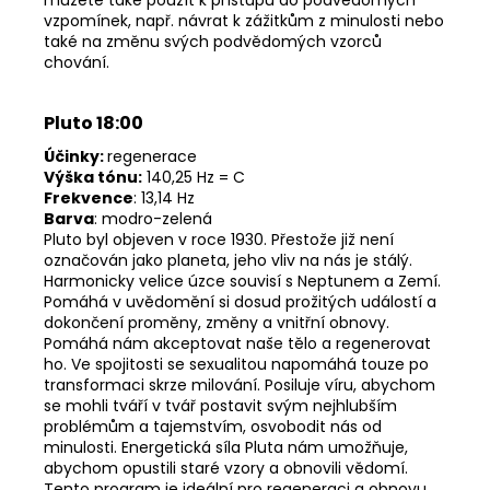
můžete také použít k přístupu do podvědomých
vzpomínek, např. návrat k zážitkům z minulosti nebo
také na změnu svých podvědomých vzorců
chování.
Pluto 18:00
Účinky:
regenerace
Výška tónu:
140,25 Hz = C
Frekvence
: 13,14 Hz
Barva
: modro-zelená
Pluto byl objeven v roce 1930. Přestože již není
označován jako planeta, jeho vliv na nás je stálý.
Harmonicky velice úzce souvisí s Neptunem a Zemí.
Pomáhá v uvědomění si dosud prožitých událostí a
dokončení proměny, změny a vnitřní obnovy.
Pomáhá nám akceptovat naše tělo a regenerovat
ho. Ve spojitosti se sexualitou napomáhá touze po
transformaci skrze milování. Posiluje víru, abychom
se mohli tváří v tvář postavit svým nejhlubším
problémům a tajemstvím, osvobodit nás od
minulosti. Energetická síla Pluta nám umožňuje,
abychom opustili staré vzory a obnovili vědomí.
Tento program je ideální pro regeneraci a obnovu