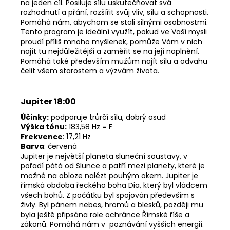
na jeden cíl. Posiluje sílu uskutečňovat svá
rozhodnutí a přání, rozšířit svůj vliv, sílu a schopnosti.
Pomáhá nám, abychom se stali silnými osobnostmi.
Tento program je ideální využít, pokud ve Vaší mysli
proudí příliš mnoho myšlenek, pomůže Vám v nich
najít tu nejdůležitější a zaměřit se na její naplnění.
Pomáhá také především mužům najít sílu a odvahu
čelit všem starostem a výzvám života.
Jupiter 18:00
Účinky:
podporuje trůrčí sílu, dobrý osud
Výška tónu:
183,58 Hz = F
Frekvence
: 17,21 Hz
Barva
: červená
Jupiter je největší planeta sluneční soustavy, v
pořadí pátá od Slunce a patří mezi planety, které je
možné na obloze nalézt pouhým okem. Jupiter je
římská obdoba řeckého boha Dia, který byl vládcem
všech bohů. Z počátku byl spojován především s
živly. Byl pánem nebes, hromů a blesků, později mu
byla ještě připsána role ochránce Římské říše a
zákonů. Pomáhá nám v poznávání vyšších energií.