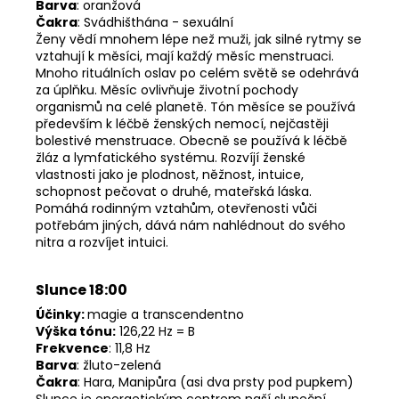
Barva
: oranžová
Čakra
: Svádhišthána - sexuální
Ženy vědí mnohem lépe než muži, jak silné rytmy se
vztahují k měsíci, mají každý měsíc menstruaci.
Mnoho rituálních oslav po celém světě se odehrává
za úplňku. Měsíc ovlivňuje životní pochody
organismů na celé planetě. Tón měsíce se používá
především k léčbě ženských nemocí, nejčastěji
bolestivé menstruace. Obecně se používá k léčbě
žláz a lymfatického systému. Rozvíjí ženské
vlastnosti jako je plodnost, něžnost, intuice,
schopnost pečovat o druhé, mateřská láska.
Pomáhá rodinným vztahům, otevřenosti vůči
potřebám jiných, dává nám nahlédnout do svého
nitra a rozvíjet intuici.
Slunce 18:00
Účinky:
magie a transcendentno
Výška tónu:
126,22 Hz = B
Frekvence
: 11,8 Hz
Barva
: žluto-zelená
Čakra
: Hara, Manipůra (asi dva prsty pod pupkem)