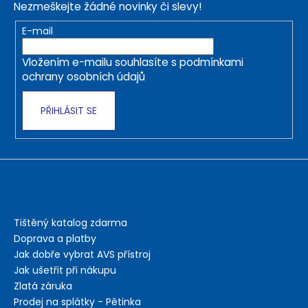
Nezmeškejte žádné novinky či slevy!
a
t
E-mail
í
Vložením e-mailu souhlasíte s
podmínkami
ochrany osobních údajů
PŘIHLÁSIT SE
Informace pro nákup
Tištěný katalog zdarma
Doprava a platby
Jak dobře vybrat AVS přístroj
Jak ušetřit při nákupu
Zlatá záruka
Prodej na splátky - Pětinka