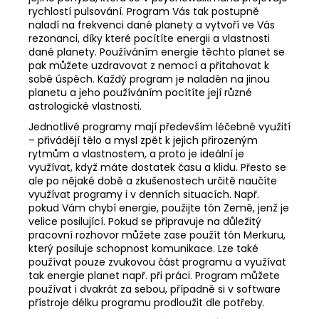
rychlostí pulsování. Program Vás tak postupně
naladí na frekvenci dané planety a vytvoří ve Vás
rezonanci, díky které pocítíte energii a vlastnosti
dané planety. Používáním energie těchto planet se
pak můžete uzdravovat z nemocí a přitahovat k
sobě úspěch. Každý program je naladěn na jinou
planetu a jeho používáním pocítíte její různé
astrologické vlastnosti.
Jednotlivé programy mají především léčebné využití
– přivádějí tělo a mysl zpět k jejich přirozeným
rytmům a vlastnostem, a proto je ideální je
využívat, když máte dostatek času a klidu. Přesto se
ale po nějaké době a zkušenostech určitě naučíte
využívat programy i v denních situacích. Např.
pokud Vám chybí energie, použijte tón Země, jenž je
velice posilující. Pokud se připravuje na důležitý
pracovní rozhovor můžete zase použít tón Merkuru,
který posiluje schopnost komunikace. Lze také
používat pouze zvukovou část programu a využívat
tak energie planet např. při práci. Program můžete
používat i dvakrát za sebou, případně si v software
přístroje délku programu prodloužit dle potřeby.