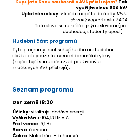
Kupujete Sadu současně s AVS přístrojem?
Tak
využijte slevu 800 Kč!
Uplatnění slevy:
v košíku napište do řádky
Vložit
slevový kupon
heslo: SADA
Tato sleva se nesčítá s jinými slevami (pro
důchodce, studenty apod.).
Hudební část programů
Tyto programy neobsahují hudbu ani hudební
složku, ale pouze frekvenční binaurální rytmy
(nejčastější stimulační zvuk používaný u
značkových AVS přístrojů).
Seznam programů
Den Země 18:00
Účinky:
vitalizuje, dodává energii
Výška tónu:
194,18 Hz = G
Frekvence
: 9,1 Hz
Barva
: červená
Čakra
: Muladhára – kořenová