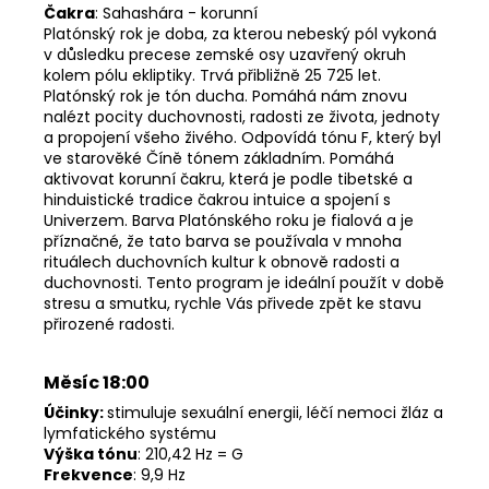
Čakra
: Sahashára - korunní
Platónský rok je doba, za kterou nebeský pól vykoná
v důsledku precese zemské osy uzavřený okruh
kolem pólu ekliptiky. Trvá přibližně 25 725 let.
Platónský rok je tón ducha. Pomáhá nám znovu
nalézt pocity duchovnosti, radosti ze života, jednoty
a propojení všeho živého. Odpovídá tónu F, který byl
ve starověké Číně tónem základním. Pomáhá
aktivovat korunní čakru, která je podle tibetské a
hinduistické tradice čakrou intuice a spojení s
Univerzem. Barva Platónského roku je fialová a je
příznačné, že tato barva se používala v mnoha
rituálech duchovních kultur k obnově radosti a
duchovnosti. Tento program je ideální použít v době
stresu a smutku, rychle Vás přivede zpět ke stavu
přirozené radosti.
Měsíc 18:00
Účinky:
stimuluje sexuální energii, léčí nemoci žláz a
lymfatického systému
Výška tónu
: 210,42 Hz = G
Frekvence
: 9,9 Hz