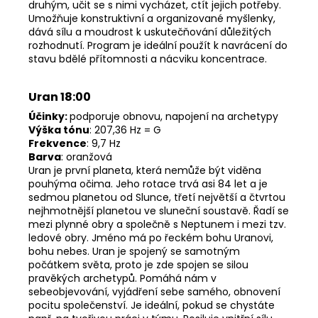
druhým, učit se s nimi vycházet, ctít jejich potřeby.
Umožňuje konstruktivní a organizované myšlenky,
dává sílu a moudrost k uskutečňování důležitých
rozhodnutí. Program je ideální použít k navrácení do
stavu bdělé přítomnosti a nácviku koncentrace.
Uran 18:00
Účinky:
podporuje obnovu, napojení na archetypy
Výška tónu
: 207,36 Hz = G
Frekvence
: 9,7 Hz
Barva
: oranžová
Uran je první planeta, která nemůže být viděna
pouhýma očima. Jeho rotace trvá asi 84 let a je
sedmou planetou od Slunce, třetí největší a čtvrtou
nejhmotnější planetou ve sluneční soustavě. Řadí se
mezi plynné obry a společně s Neptunem i mezi tzv.
ledové obry. Jméno má po řeckém bohu Uranovi,
bohu nebes. Uran je spojený se samotným
počátkem světa, proto je zde spojen se silou
pravěkých archetypů. Pomáhá nám v
sebeobjevování, vyjádření sebe samého, obnovení
pocitu společenství. Je ideální, pokud se chystáte