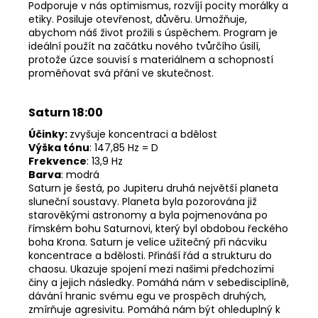
Podporuje v nás optimismus, rozvíjí pocity morálky a
etiky. Posiluje otevřenost, důvěru. Umožňuje,
abychom náš život prožili s úspěchem. Program je
ideální použít na začátku nového tvůrčího úsilí,
protože úzce souvisí s materiálnem a schopností
proměňovat svá přání ve skutečnost.
Saturn 18:00
Účinky:
zvyšuje koncentraci a bdělost
Výška tónu
: 147,85 Hz = D
Frekvence
: 13,9 Hz
Barva
: modrá
Saturn je šestá, po Jupiteru druhá největší planeta
sluneční soustavy. Planeta byla pozorována již
starověkými astronomy a byla pojmenována po
římském bohu Saturnovi, který byl obdobou řeckého
boha Krona. Saturn je velice užitečný při nácviku
koncentrace a bdělosti. Přináší řád a strukturu do
chaosu. Ukazuje spojení mezi našimi předchozími
činy a jejich následky. Pomáhá nám v sebedisciplíně,
dávání hranic svému egu ve prospěch druhých,
zmírňuje agresivitu. Pomáhá nám být ohleduplný k