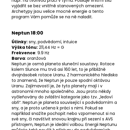
např. na tvořivou práci v týmu. Posiluje vnitřní sílu
vyjádřit se bez vnitřně stanovených omezení.
Archetypy jsou velice mocné energie a tento
program Vám pomůže se na ně naladit.
Neptun 18:00
Účinky:
sny, podvědomí, intuice
Výška tónu:
211,44 Hz = G
Frekvence
: 9.9 Hz
Barva
: oranžová
Neptun je osmá planeta sluneční soustavy. Rotace
kolem Slunce mu trvá asi 160 let, to je přibližně
dvojnásobek rotace Uranu. Z harmonického hlediska
to znamená, že Neptun je pouze spodní oktávou
Uranu. Zajímavostí je, že tyto planety mají i v
astronomii mnoho společného. Jsou proto někdy
vyčleňovány do zvláštní kategorie jako tzv. „ledoví
obři“. Neptun je planeta související s podvědomím a
sny, a je proto určena k práci s nimi. Pokud se
například snažíte pochopit nebo vzpomenout si na
své sny, či navštívit snovou krajinu při sezení s AVS
přístrojem, Neptun je ideální volbou. Energii Neptunu