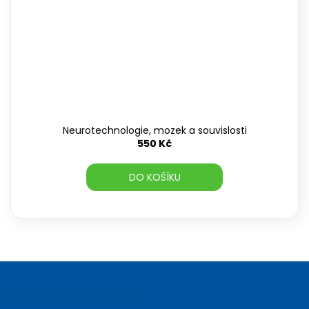
Neurotechnologie, mozek a souvislosti
550 Kč
DO KOŠÍKU
Z
á
Odebírat newsletter
p