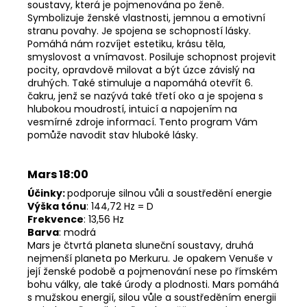
soustavy, která je pojmenována po ženě.
Symbolizuje ženské vlastnosti, jemnou a emotivní
stranu povahy. Je spojena se schopností lásky.
Pomáhá nám rozvíjet estetiku, krásu těla,
smyslovost a vnímavost. Posiluje schopnost projevit
pocity, opravdově milovat a být úzce závislý na
druhých. Také stimuluje a napomáhá otevřít 6.
čakru, jenž se nazývá také třetí oko a je spojena s
hlubokou moudrostí, intuicí a napojením na
vesmírné zdroje informací. Tento program Vám
pomůže navodit stav hluboké lásky.
Mars 18:00
Účinky:
podporuje silnou vůli a soustředění energie
Výška tónu
: 144,72 Hz = D
Frekvence
: 13,56 Hz
Barva
: modrá
Mars je čtvrtá planeta sluneční soustavy, druhá
nejmenší planeta po Merkuru. Je opakem Venuše v
její ženské podobě a pojmenování nese po římském
bohu války, ale také úrody a plodnosti. Mars pomáhá
s mužskou energií, silou vůle a soustředěním energii