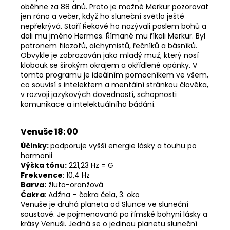
oběhne za 88 dnů. Proto je možné Merkur pozorovat
jen ráno a večer, když ho sluneční světlo ještě
nepřekrývá. Staří Řekové ho nazývali poslem bohů a
dali mu jméno Hermes. Římané mu říkali Merkur. Byl
patronem filozofů, alchymistů, řečníků a básníků.
Obvykle je zobrazován jako mladý muž, který nosí
klobouk se širokým okrajem a okřídlené opánky. V
tomto programu je ideálním pomocníkem ve všem,
co souvisí s intelektem a mentální stránkou člověka,
v rozvoji jazykových dovedností, schopnosti
komunikace a intelektuálního bádání.
Venuše 18: 00
Účinky:
podporuje vyšší energie lásky a touhu po
harmonii
Výška tónu:
221,23 Hz = G
Frekvence
: 10,4 Hz
Barva:
žluto-oranžová
Čakra
: Adžna – čakra čela, 3. oko
Venuše je druhá planeta od Slunce ve sluneční
soustavě. Je pojmenovaná po římské bohyni lásky a
krásy Venuši. Jedná se o jedinou planetu sluneční