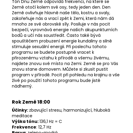
Tón Dnu Země odpovídá frekvenci, na které se
Země otočí kolem své osy, tedy jeden den. Den
Země ovlivňuje hlavně naše tělo, kostru a svaly,
zakořeňuje nás a vrací zpět k Zemi, která nám dá
mnoho ze své obrovské síly. Posiluje v nás pocit
bezpečí, vyrovnává energie našich akupunkturních
bodů a učí nás soustředit. Často také bývá
spouštěčem probuzení energie kundaliny a silně
stimuluje sexuální energii. Při poslechu tohoto
programu se budete postupně vracet k
přirozenému vztahu k přírodě a všemu živému,
najdete znovu své místo na Zemi. Země se pro Vás
znovu stane domovem. Můžete si zkusit pustit
program v přírodě. Pocit při pohledu na krajinu a vše
živé po použití tohoto programu bude jistě
nádherný.
Rok Země 18:00
Účinky:
zbavující stresu, harmonizující, hluboká
meditace
Výška tónu:
136,1 Hz = C
Frekvence
: 12,7 Hz
Barva
: zeleno-modrá