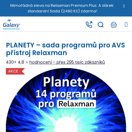
K
Přejít
Mimořádná sleva na Relaxman Premium Plus. A dárek:
na
o
standardní Sada (2490 Kč) zdarma!
obsah
Zpět
Zpět
š
M
í
C
k
o
PLANETY – sada programů pro AVS
p
přístroj Relaxman
o
t
430+ 4,8 ⭐
hodnocení - přes 295 tisíc zákazníků
ř
AKCE
e
b
u
j
e
t
e
n