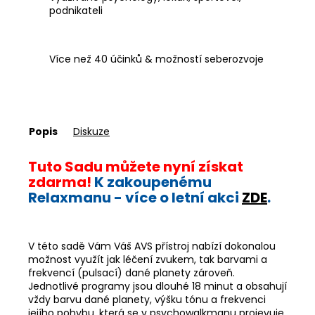
podnikateli
Více než 40 účinků & možností seberozvoje
Popis
Diskuze
Tuto Sadu můžete nyní získat
zdarma!
K zakoupenému
Relaxmanu - více o letní akci
ZDE
.
V této sadě Vám Váš AVS přístroj nabízí dokonalou
možnost využít jak léčení zvukem, tak barvami a
frekvencí (pulsací) dané planety zároveň.
Jednotlivé programy jsou dlouhé 18 minut a obsahují
vždy barvu dané planety, výšku tónu a frekvenci
jejího pohybu, která se v psychowalkmanu projevuje