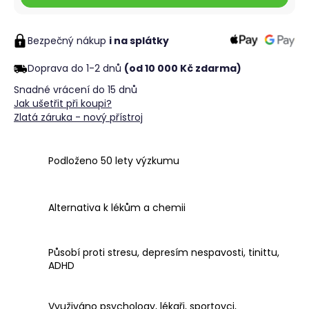
č
u
j
Bezpečný nákup
i na splátky
e
m
Doprava do 1-2 dnů
(od 10 000 Kč zdarma)
e
Snadné vrácení do 15 dnů
Jak ušetřit při koupi?
Zlatá záruka - nový přístroj
Podloženo 50 lety výzkumu
Alternativa k lékům a chemii
Působí proti stresu, depresím nespavosti, tinittu,
ADHD
Využiváno psychology, lékaři, sportovci,