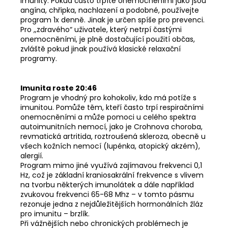
imunity. Pokud často trpíte onemocněními jako jsou
angína, chřipka, nachlazení a podobné, používejte
program 1x denně. Jinak je určen spíše pro prevenci.
Pro ,,zdravého“ uživatele, který netrpí častými
onemocněními, je plně dostačující použití občas,
zvláště pokud jinak používá klasické relaxační
programy.
Imunita roste 20:46
Program je vhodný pro kohokoliv, kdo má potíže s
imunitou. Pomůže těm, kteří často trpí respiračními
onemocněními a může pomoci u celého spektra
autoimunitních nemocí, jako je Crohnova choroba,
revmatická artritida, roztroušená skleroza, obecně u
všech kožních nemocí (lupénka, atopický akzém),
alergií.
Program mimo jiné využívá zajímavou frekvenci 0,1
Hz, což je základní kraniosakrální frekvence s vlivem
na tvorbu některých imunolátek a dále například
zvukovou frekvenci 65-68 Mhz – v tomto pásmu
rezonuje jedna z nejdůležitějších hormonálních žláz
pro imunitu – brzlík.
Při vážnějších nebo chronických problémech je