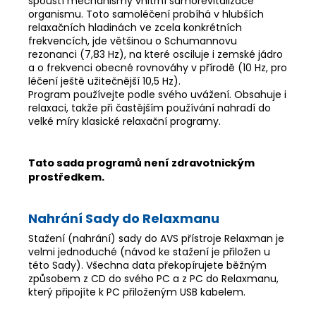
spouští mechanismy vnitřní samorevitalizace
organismu. Toto samoléčení probíhá v hlubších
relaxačních hladinách ve zcela konkrétních
frekvencích, jde většinou o Schumannovu
rezonanci (7,83 Hz), na které osciluje i zemské jádro
a o frekvenci obecné rovnováhy v přírodě (10 Hz, pro
léčení ještě užitečnější 10,5 Hz).
Program používejte podle svého uvážení. Obsahuje i
relaxaci, takže při častějším používání nahradí do
velké míry klasické relaxační programy.
Tato sada programů není zdravotnickým
prostředkem.
Nahrání Sady do Relaxmanu
Stažení (nahrání) sady do AVS přístroje Relaxman je
velmi jednoduché (návod ke stažení je přiložen u
této Sady). Všechna data překopírujete běžným
způsobem z CD do svého PC a z PC do Relaxmanu,
který připojíte k PC přiloženým USB kabelem.