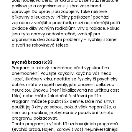
2015 Nobelova cena. Struktura DNA se totiž neustále
poškozuje a organismus si ji sám zase hned
opravuje. Do oprav jsou zapojeny také některé
bílkoviny a leukocyty. Příčiny poškození pochází
zejména z vnějšího prostředí, mezi nejznámější patří
oxidace díky volným radikálům, viry a radiace. Pokud
jsou tyto opravy nedostatečné, vznikají pro
organismus dva zásadní problémy – rychleji stárne
a tvoří se rakovinová tělesa.
Rychlá brzda 15:33
Program je takový zachránce před vypuknutím
onemocnění. Použijte kdykoliv, když na vás něco
,,leze“, škrábe v krku, necítíte se fyzicky či psychicky
dobře, máte v napětí svaly, jste unavení celkovou
neurčitou únavou (není lokalizovaná na určitou část
těla) nebo máte žaludeční či střevní potíže.
Program můžete použít i 2x denně. Dále má smysl
použít jej 3 dny za sebou, pokud však nepomůže, a
nemoc propukne, je zbytečné v používání tohoto
programu pokračovat.
Tento program je všech tří uzdravujících programů
(Rychlá brzda, Hojeni, Zdravý život) nejuniverzálnější.