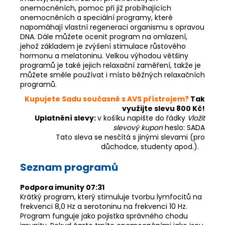
onemocněních, pomoc při již probíhajících
onemocněních a speciální programy, které
napomáhají vlastní regeneraci organismu s opravou
DNA. Dále můžete ocenit program na omlazení,
jehož základem je zvýšení stimulace růstového
hormonu a melatoninu. Velkou výhodou většiny
programů je také jejich relaxační zaměření, takže je
můžete směle používat i místo běžných relaxačních
programů.
Kupujete Sadu současně s AVS přístrojem?
Tak
využijte slevu 800 Kč!
Uplatnění slevy:
v košíku napište do řádky
Vložit
slevový kupon
heslo: SADA
Tato sleva se nesčítá s jinými slevami (pro
důchodce, studenty apod.).
Seznam programů
Podpora imunity 07:31
Krátký program, který stimuluje tvorbu lymfocitů na
frekvenci 8,0 Hz a serotoninu na frekvenci 10 Hz.
Program funguje jako pojistka správného chodu