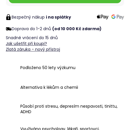
č
u
j
Bezpečný nákup
i na splátky
e
m
Doprava do 1-2 dnů
(od 10 000 Kč zdarma)
e
Snadné vrácení do 15 dnů
Jak ušetřit při koupi?
Zlatá záruka - nový přístroj
Podloženo 50 lety výzkumu
Alternativa k lékům a chemii
Působí proti stresu, depresím nespavosti, tinittu,
ADHD
Využiváno psychology, lékaři, sportovci,