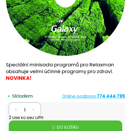
a
j
í
t
?
Speciální minisada programů pro Relaxman
HLEDAT
obsahuje velmi účinné programy pro zdraví.
NOVINKA!
D
Skladem
Online podpora
774 444 795
o
p
2 490 Kč
o
2 058 Kč bez DPH
r
Měrná
u
DO KOŠÍKU
cena: