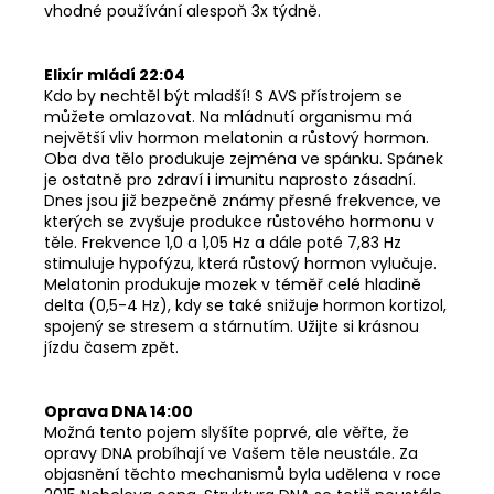
vhodné používání alespoň 3x týdně.
Elixír mládí 22:04
Kdo by nechtěl být mladší! S AVS přístrojem se
můžete omlazovat. Na mládnutí organismu má
největší vliv hormon melatonin a růstový hormon.
Oba dva tělo produkuje zejména ve spánku. Spánek
je ostatně pro zdraví i imunitu naprosto zásadní.
Dnes jsou již bezpečně známy přesné frekvence, ve
kterých se zvyšuje produkce růstového hormonu v
těle. Frekvence 1,0 a 1,05 Hz a dále poté 7,83 Hz
stimuluje hypofýzu, která růstový hormon vylučuje.
Melatonin produkuje mozek v téměř celé hladině
delta (0,5-4 Hz), kdy se také snižuje hormon kortizol,
spojený se stresem a stárnutím. Užijte si krásnou
jízdu časem zpět.
Oprava DNA 14:00
Možná tento pojem slyšíte poprvé, ale věřte, že
opravy DNA probíhají ve Vašem těle neustále. Za
objasnění těchto mechanismů byla udělena v roce