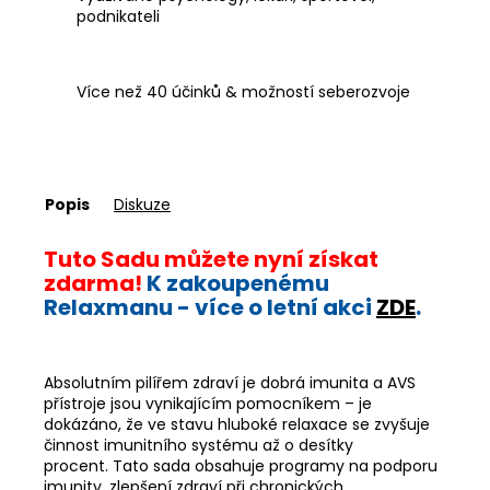
podnikateli
Více než 40 účinků & možností seberozvoje
Popis
Diskuze
Tuto Sadu můžete nyní získat
zdarma!
K zakoupenému
Relaxmanu - více o letní akci
ZDE
.
Absolutním pilířem zdraví je dobrá imunita a AVS
přístroje jsou vynikajícím pomocníkem –
je
dokázáno, že ve stavu hluboké relaxace se zvyšuje
činnost imunitního systému až o desítky
procent. Tato sada obsahuje programy na podporu
imunity, zlepšení zdraví při chronických