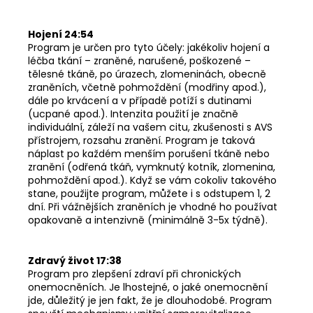
Hojení 24:54
Program je určen pro tyto účely: jakékoliv hojení a
léčba tkání – zraněné, narušené, poškozené –
tělesné tkáně, po úrazech, zlomeninách, obecně
zraněních, včetně pohmoždění (modřiny apod.),
dále po krvácení a v případě potíží s dutinami
(ucpané apod.). Intenzita použití je značně
individuální, záleží na vašem citu, zkušenosti s AVS
přístrojem, rozsahu zranění. Program je taková
náplast po každém menším porušení tkáně nebo
zranění (odřená tkáň, vymknutý kotník, zlomenina,
pohmoždění apod.). Když se vám cokoliv takového
stane, použijte program, můžete i s odstupem 1, 2
dní. Při vážnějších zraněních je vhodné ho používat
opakovaně a intenzivně (minimálně 3-5x týdně).
Zdravý život 17:38
Program pro zlepšení zdraví při chronických
onemocněních. Je lhostejné, o jaké onemocnění
jde, důležitý je jen fakt, že je dlouhodobé. Program