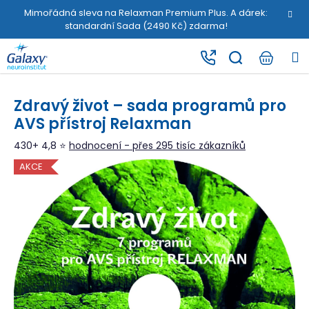
K
Přejít
Mimořádná sleva na Relaxman Premium Plus. A dárek:
na
o
standardní Sada (2490 Kč) zdarma!
obsah
Zpět
Zpět
š
M
í
C
k
o
Zdravý život – sada programů pro
p
AVS přístroj Relaxman
o
t
430+ 4,8 ⭐
hodnocení - přes 295 tisíc zákazníků
ř
AKCE
e
b
u
j
e
t
e
n