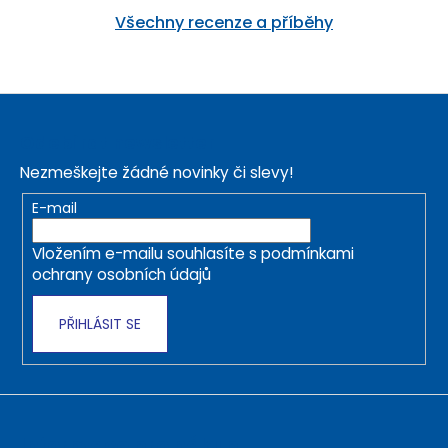
Všechny recenze a příběhy
Z
á
Odebírat newsletter
p
Nezmeškejte žádné novinky či slevy!
a
t
E-mail
í
Vložením e-mailu souhlasíte s
podmínkami
ochrany osobních údajů
PŘIHLÁSIT SE
Informace pro nákup