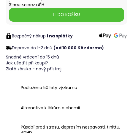
č
3 990 Kč bez DPH
u
Měrná
j
DO KOŠÍKU
cena:
e
m
e
Bezpečný nákup
i na splátky
Doprava do 1-2 dnů
(od 10 000 Kč zdarma)
Snadné vrácení do 15 dnů
Jak ušetřit při koupi?
Zlatá záruka - nový přístroj
Podloženo 50 lety výzkumu
Alternativa k lékům a chemii
Působí proti stresu, depresím nespavosti, tinittu,
ADHD