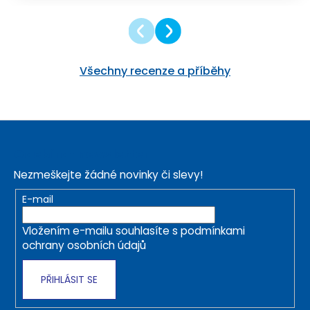
Všechny recenze a příběhy
Z
á
Odebírat newsletter
p
Nezmeškejte žádné novinky či slevy!
a
t
E-mail
í
Vložením e-mailu souhlasíte s
podmínkami
ochrany osobních údajů
PŘIHLÁSIT SE