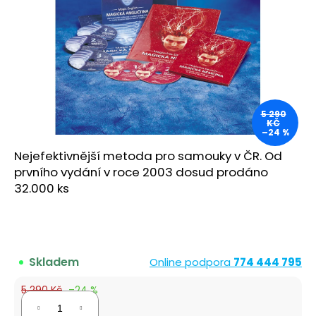
a
j
í
t
?
5 290
KČ
–24 %
Nejefektivnější metoda pro samouky v ČR. Od
HLEDAT
prvního vydání v roce 2003 dosud prodáno
32.000 ks
D
o
p
Skladem
Online podpora
774 444 795
o
r
5 290 Kč
–24 %
u
3 990 Kč