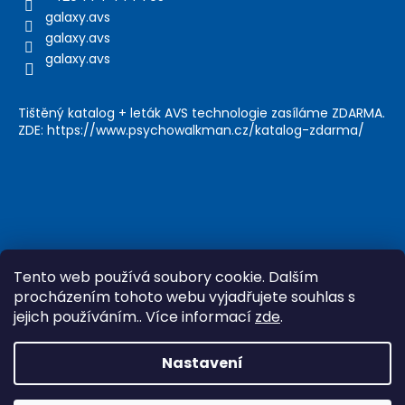
galaxy.avs
galaxy.avs
galaxy.avs
Tištěný katalog + leták AVS technologie zasíláme ZDARMA.
ZDE: https://www.psychowalkman.cz/katalog-zdarma/
Tento web používá soubory cookie. Dalším
procházením tohoto webu vyjadřujete souhlas s
jejich používáním.. Více informací
zde
.
Vytvořil Shoptet
&
Nastavení
Copyright 2026
Psychowalkman
. Všechna práva
vyhrazena.
Upravit nastavení cookies