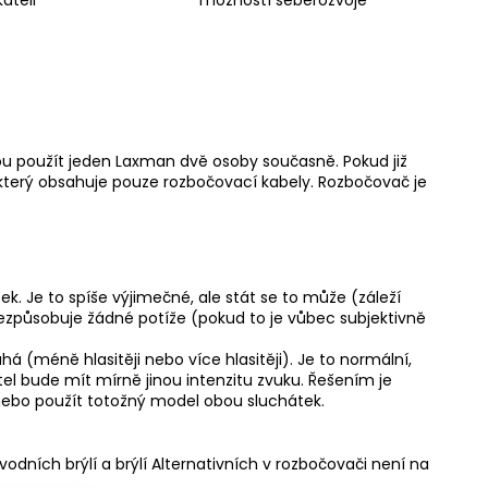
ateli
možností seberozvoje
hou použít jeden Laxman dvě osoby současně. Pokud již
 který obsahuje pouze rozbočovací kabely. Rozbočovač je
. Je to spíše výjimečné, ale stát se to může (záleží
ezpůsobuje žádné potíže (pokud to je vůbec subjektivně
á (méně hlasitěji nebo více hlasitěji). Je to normální,
tel bude mít mírně jinou intenzitu zvuku. Řešením je
t nebo použít totožný model obou sluchátek.
ních brýlí a brýlí Alternativních v rozbočovači není na