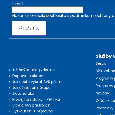
t
E-mail
í
Vložením e-mailu souhlasíte s
podmínkami ochrany o
PŘIHLÁSIT SE
Služby 
Informace pro nákup
Servis
Tištěný katalog zdarma
B2B, velkoo
Doprava a platby
Programy 
Jak dobře vybrat AVS přístroj
Programy 
Jak ušetřit při nákupu
Návody
Zlatá záruka
Prodej na splátky - Pětinka
O Nás - g
Více o AVS přístrojích
Podmínky 
Vyzkoušení + půjčovna