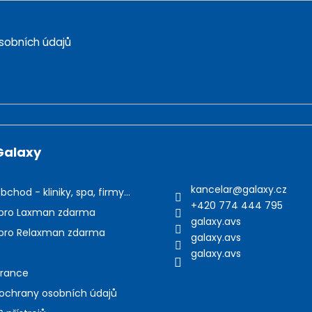
sobních údajů
Galaxy
Kontakt
kancelar
@
galaxy.cz
bchod - kliniky, spa, firmy...
+420 774 444 795
pro Laxman zdarma
galaxy.avs
pro Relaxman zdarma
galaxy.avs
galaxy.avs
arance
ochrany osobních údajů