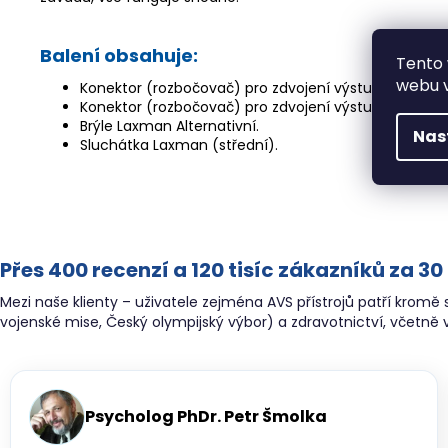
Balení obsahuje:
Tento 
webu v
Konektor (rozbočovač) pro zdvojení výstupu pro slu
Konektor (rozbočovač) pro zdvojení výstupu pro brýl
Brýle Laxman Alternativní.
Nas
Sluchátka Laxman (střední).
Přes 400 recenzí a 120 tisíc zákazníků za 30
Mezi naše klienty – uživatele zejména AVS přístrojů patří kromě
vojenské mise, Český olympijský výbor) a zdravotnictví, včetn
Psycholog PhDr. Petr Šmolka