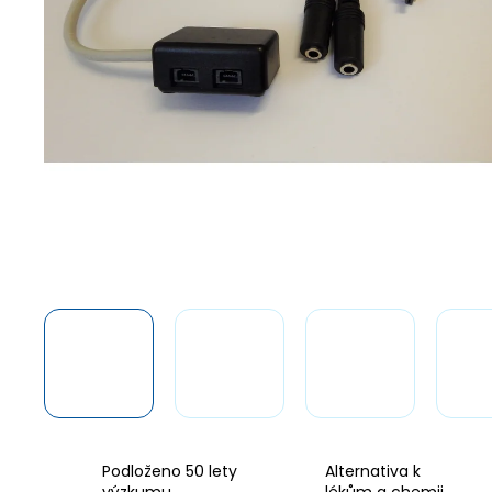
a
j
í
t
?
HLEDAT
D
o
p
o
r
u
Podloženo 50 lety
Alternativa k