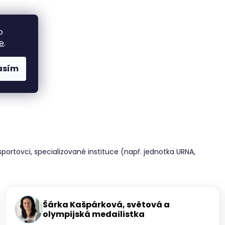
o
e
.
asím
portovci, specializované instituce (např. jednotka URNA,
.
Šárka Kašpárková, světová a
olympijská medailistka