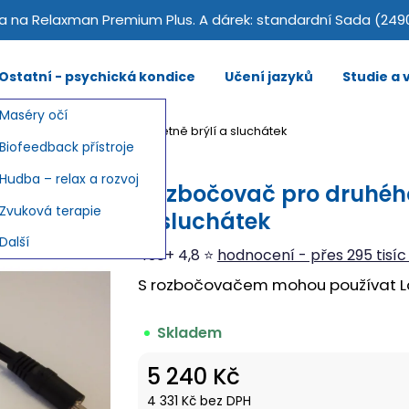
 na Relaxman Premium Plus. A dárek: standardní Sada (249
Ostatní - psychická kondice
Učení jazyků
Studie a
Maséry očí
ého uživatele Laxman - včetně brýlí a sluchátek
Biofeedback přístroje
Hudba – relax a rozvoj
Rozbočovač pro druhého
Zvuková terapie
a sluchátek
Další
430+ 4,8 ⭐
hodnocení - přes 295 tisíc
S rozbočovačem mohou používat L
Skladem
5 240 Kč
4 331 Kč bez DPH