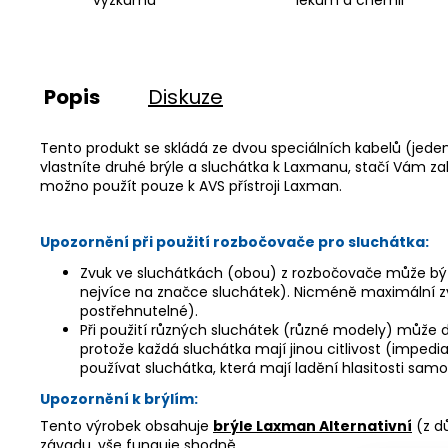
č
výzkumu
lékům a chemii
u
j
e
m
Popis
Diskuze
e
Tento produkt se skládá ze dvou speciálních kabelů (jeden
vlastníte druhé brýle a sluchátka k Laxmanu, stačí Vám za
možno použít pouze k AVS přístroji Laxman.
Upozornění při použití rozbočovače pro sluchátka
:
Zvuk ve sluchátkách (obou) z rozbočovače může být m
nejvíce na značce sluchátek). Nicméně maximální zv
postřehnutelné).
Při použití různých sluchátek (různé modely) může doj
protože každá sluchátka mají jinou citlivost (impedi
používat sluchátka, která mají ladění hlasitosti sa
Upozornění k brýlím:
Tento výrobek obsahuje
brýle Laxman Alternativní
(z dů
závadu, vše funguje shodně.