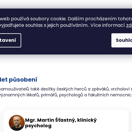
web používá soubory cookie. Dalším procházením tohot
yjadřujete souhlas s jejich používáním.. Více informací
zd
chátka.
e.
tavení
Souhl
 let působení
 samouživatelů také desítky českých herců a zpěváků, vrcholoví s
ě významných lékařů, primářů, psychologů a fakultních nemocnic
Mgr. Martin Šťastný, klinický
psycholog