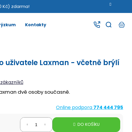
0 Kč) zdarma!
 výzkum
Kontakty
 uživatele Laxman - včetně brýlí
 zákazníků
axman dvě osoby současně.
Online podpora
774 444 795
DO KOŠÍKU