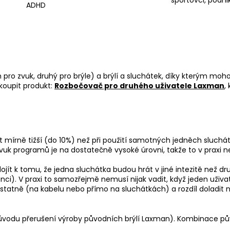
sportovci, podnik
ADHD
 pro zvuk, druhý pro brýle) a brýlí a sluchátek, díky kterým mo
koupit produkt:
Rozbočovač pro druhého uživatele Laxman
,
írně tižší (do 10%) než při použití samotných jedněch sluchátek
uk programů je na dostatečně vysoké úrovni, takže to v praxi n
ít k tomu, že jedna sluchátka budou hrát v jiné intezitě než druh
anci). V praxi to samozřejmě nemusí nijak vadit, když jeden uživa
mostatně (na kabelu nebo přímo na sluchátkách) a rozdíl doladi
vodu přerušení výroby původních brýlí Laxman). Kombinace původ