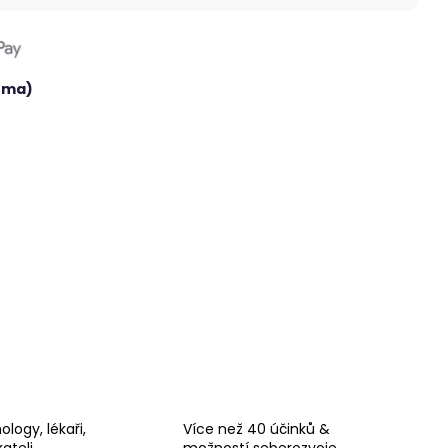
arma)
logy, lékaři,
Více než 40 účinků &