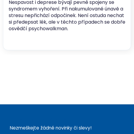
Nespavost i deprese bývají pevně spojeny se
syndromem vyhoření. Při nakumulované únavě a
stresu nepřichází odpočinek. Není ostuda nechat
si předepsat lék, ale v těchto případech se dobře
osvědčí psychowalkman.
Z
á
Odebírat newsletter
p
Nezmeškejte žádné novinky či slevy!
a