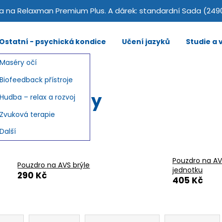
 na Relaxman Premium Plus. A dárek: standardní Sada (249
Ostatní - psychická kondice
Učení jazyků
Studie a
Maséry očí
Biofeedback přístroje
zdra a obaly
Hudba – relax a rozvoj
Zvuková terapie
odávanější
Další
Pouzdro na A
Pouzdro na AVS brýle
jednotku
290 Kč
405 Kč