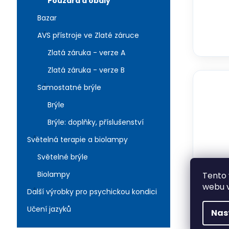
č
Pouzdra a obaly
u
Bazar
j
e
AVS přístroje ve Zlaté záruce
m
Zlatá záruka - verze A
e
Zlatá záruka - verze B
Samostatné brýle
Brýle
Brýle: doplňky, příslušenství
Světelná terapie a biolampy
Světelné brýle
Biolampy
Tento 
webu v
Další výrobky pro psychickou kondici
Učení jazyků
Nas