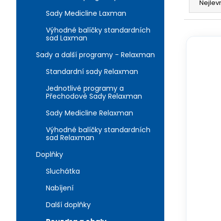
a
n
Nejlev
a
Sady Medicline Laxman
z
e
j
e
l
Výhodné balíčky standardních
V
í
sad Laxman
n
ý
t
í
Sady a další programy - Relaxman
p
?
p
i
Standardní sady Relaxman
r
s
Jednotlivé programy a
o
p
Přechodové Sady Relaxman
d
r
Sady Medicline Relaxman
HLEDAT
u
o
k
Výhodné balíčky standardních
d
sad Relaxman
t
u
Doplňky
ů
D
k
o
Sluchátka
t
p
ů
Nabíjení
o
r
Další doplňky
u