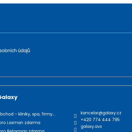
k
y
v
ý
p
i
s
sobních údajů
u
Galaxy
Kontakt
kancelar
@
galaxy.cz
bchod - kliniky, spa, firmy...
+420 774 444 795
pro Laxman zdarma
galaxy.avs
pro Relaxman zdarma