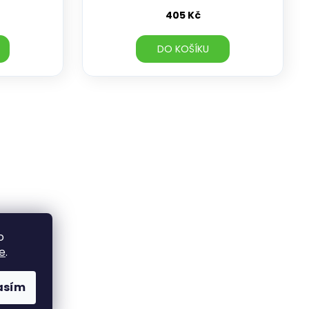
405 Kč
DO KOŠÍKU
o
e
.
asím