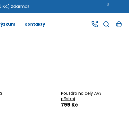
0 Kč) zdarma!
 výzkum
Kontakty
VS
Pouzdro na celý AVS
přístroj
799 Kč