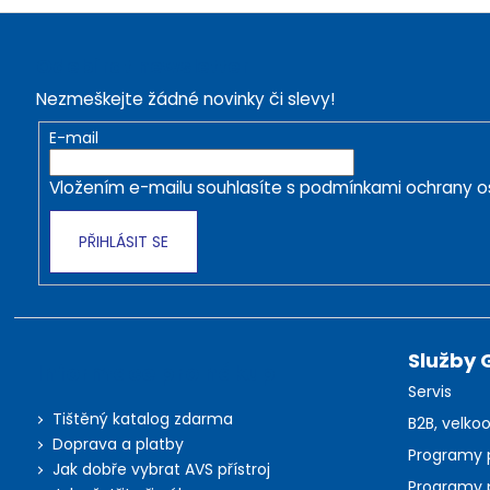
Z
á
Odebírat newsletter
p
Nezmeškejte žádné novinky či slevy!
a
t
E-mail
í
Vložením e-mailu souhlasíte s
podmínkami ochrany o
PŘIHLÁSIT SE
Služby 
Informace pro nákup
Servis
Tištěný katalog zdarma
B2B, velkoo
Doprava a platby
Programy 
Jak dobře vybrat AVS přístroj
Programy 