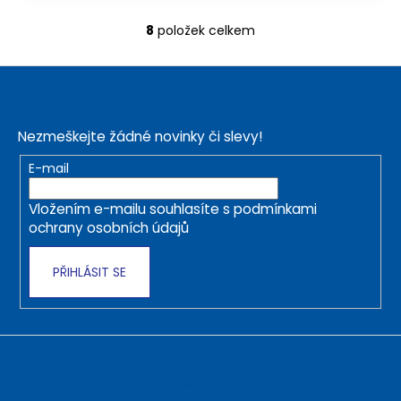
8
položek celkem
O
v
Z
l
á
á
Odebírat newsletter
d
p
a
Nezmeškejte žádné novinky či slevy!
a
c
t
E-mail
í
í
p
Vložením e-mailu souhlasíte s
podmínkami
r
ochrany osobních údajů
v
k
PŘIHLÁSIT SE
y
v
ý
p
i
s
Informace pro nákup
u