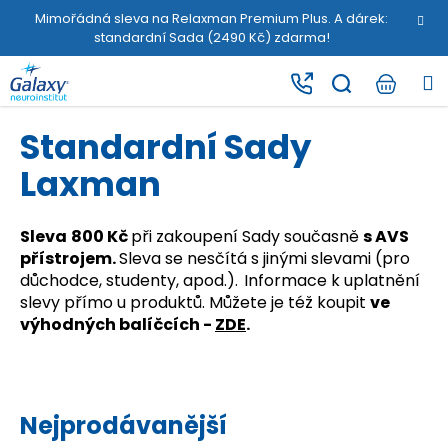
K
Přejít
Mimořádná sleva na Relaxman Premium Plus. A dárek:
na
o
standardní Sada (2490 Kč) zdarma!
obsah
Zpět
Zpět
š
M
í
C
k
o
Standardní Sady
p
Laxman
o
t
ř
Sleva
800 Kč
při zakoupení Sady současně
s AVS
přístrojem.
Sleva se nesčítá s jinými slevami (pro
e
důchodce, studenty, apod.).
Informace k uplatnění
b
slevy přímo u produktů. Můžete je též koupit
ve
u
výhodných balíčcích -
ZDE
.
j
e
t
e
Nejprodávanější
n