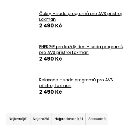
a
Čakry – sada programů pro AVS přístroj
j
Laxman
í
2 490 Kč
t
?
ENERGIE pro každý den – sada programů
pro AVS přístroj Laxman
2 490 Kč
HLEDAT
Relaxace – sada programů pro AVS
přístroj Laxman
2 490 Kč
D
o
p
Ř
o
a
Nejlevnější
Nejdražší
Nejprodávanější
Abecedně
r
z
u