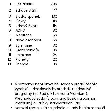
1.
Bez tinnitu
20%
a
16%
2.
Zdravé stáří
j
3.
Sladký spánek
13%
í
4.
Čakry
11%
t
5.
Zdravý život
11%
6.
ADHD
8%
?
7.
Meditace
5%
8.
Nová osobnost
5%
9.
Symfonie
3%
10.
Jsem štíhlá/ý
3%
11.
Relaxace
2%
HLEDAT
12.
Planety
2%
13.
Energie
1%
D
o
V seznamu není úmyslně uveden prodej těchto
výrobků - zkreslovaly by statistiku: jednotlivé
p
programy (ze Sad a z Laxmanu Premium),
o
Přechodová sada (z Laxmanu Basic na Laxman
r
Premium) a Balíčky standardních Sad.
u
Nerozlišujeme, zda se jednalo o Sady k Relaxmanu či