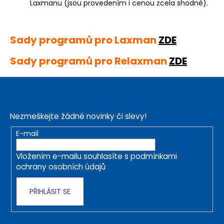
č
Laxmanu (jsou provedením i cenou zcela shodné).
u
j
e
Sady programů pro Laxman
ZDE
m
e
Sady programů pro Relaxman
ZDE
Z
á
Odebírat newsletter
p
Nezmeškejte žádné novinky či slevy!
a
t
E-mail
í
Vložením e-mailu souhlasíte s
podmínkami
ochrany osobních údajů
PŘIHLÁSIT SE