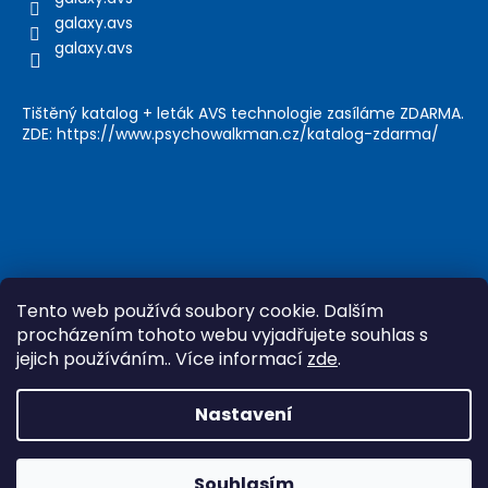
galaxy.avs
galaxy.avs
Tištěný katalog + leták AVS technologie zasíláme ZDARMA.
ZDE: https://www.psychowalkman.cz/katalog-zdarma/
Tento web používá soubory cookie. Dalším
procházením tohoto webu vyjadřujete souhlas s
jejich používáním.. Více informací
zde
.
Vytvořil Shoptet
&
Nastavení
Copyright 2026
Psychowalkman
. Všechna práva
vyhrazena.
Upravit nastavení cookies
Souhlasím