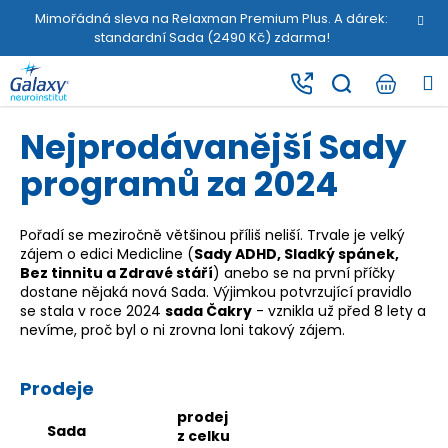
K
Přejít
Mimořádná sleva na Relaxman Premium Plus. A dárek:
na
o
standardní Sada (2490 Kč) zdarma!
obsah
Zpět
Zpět
š
M
í
C
k
o
Nejprodávanější Sady
p
programů za 2024
o
t
ř
Pořadí se meziročně většinou příliš neliší. Trvale je velký
zájem o edici Medicline (
Sady ADHD, Sladký spánek,
e
Bez tinnitu a Zdravé stáří
) anebo se na první příčky
b
dostane nějaká nová Sada. Výjimkou potvrzující pravidlo
se stala v roce 2024
sada Čakry
- vznikla už před 8 lety a
u
nevíme, proč byl o ni zrovna loni takový zájem.
j
e
Prodeje
t
e
prodej
Sada
z celku
n